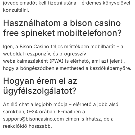
jövedelemadót kell fizetni utána – érdemes könyvelővel
konzultálni.
Használhatom a bison casino
free spineket mobiltelefonon?
Igen, a Bison Casino teljes mértékben mobilbarát – a
weboldal reszponzív, és progresszív
webalkalmazásként (PWA) is elérhető, ami azt jelenti,
hogy a böngésződben elmentheted a kezdőképernyőre.
Hogyan érem el az
ügyfélszolgálatot?
Az élő chat a legjobb módja – elérhető a jobb alsó
sarokban, 0-24 órában. E-mailben a
support@bisoncasino.com címen is írhatsz, de a
reakcióidő hosszabb.