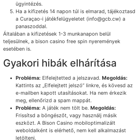
ügyintézés.
Ha a kifizetés 14 napon túl is elmarad, tájékoztasd
a Curaçao-i játékfelügyeletet (info@gcb.cw) a
panaszoddal.
Általában a kifizetések 1-3 munkanapon belül
teljesülnek, a bison casino free spin nyeremények
esetében is.
Gyakori hibák elhárítása
Probléma:
Elfelejtetted a jelszavad.
Megoldás:
Kattints az „Elfelejtett jelszó” linkre, és kövesd az
e-mailben kapott utasításokat. Ha nem érkezik
meg, ellenőrizd a spam mappát.
Probléma:
A játék nem tölt be.
Megoldás:
Frissítsd a böngészőt, vagy használj másik
eszközt. A Bison Casino mobiloptimalizált
weboldalként is elérhető, nem kell alkalmazást
letölteni.