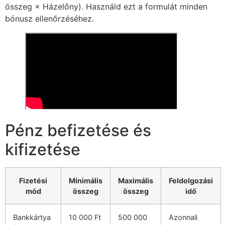
összeg × Házelőny). Használd ezt a formulát minden
bónusz ellenőrzéséhez.
Pénz befizetése és
kifizetése
Fizetési
Minimális
Maximális
Feldolgozási
mód
összeg
összeg
idő
Bankkártya
10 000 Ft
500 000
Azonnali