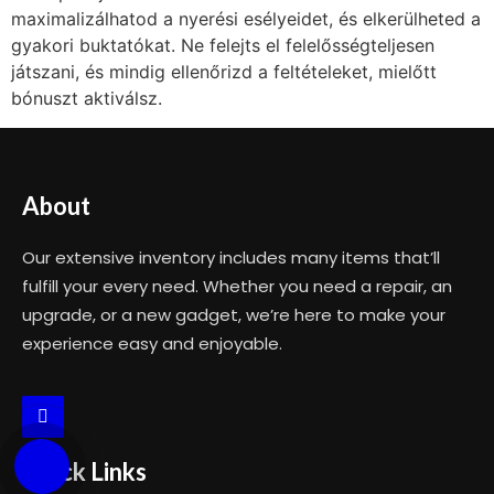
maximalizálhatod a nyerési esélyeidet, és elkerülheted a
gyakori buktatókat. Ne felejts el felelősségteljesen
játszani, és mindig ellenőrizd a feltételeket, mielőtt
bónuszt aktiválsz.
About
Our extensive inventory includes many items that’ll
fulfill your every need. Whether you need a repair, an
upgrade, or a new gadget, we’re here to make your
experience easy and enjoyable.
Quick Links