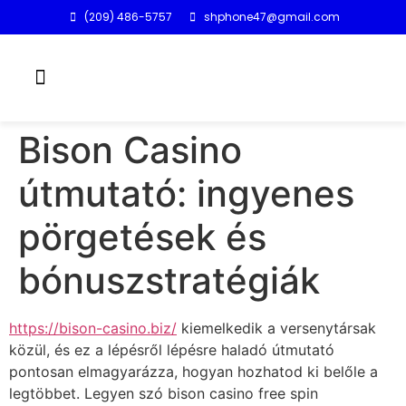
(209) 486-5757
shphone47@gmail.com
Bison Casino
útmutató: ingyenes
pörgetések és
bónuszstratégiák
https://bison-casino.biz/
kiemelkedik a versenytársak
közül, és ez a lépésről lépésre haladó útmutató
pontosan elmagyarázza, hogyan hozhatod ki belőle a
legtöbbet. Legyen szó bison casino free spin