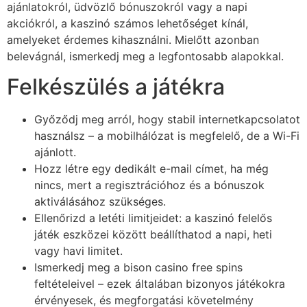
ajánlatokról, üdvözlő bónuszokról vagy a napi
akciókról, a kaszinó számos lehetőséget kínál,
amelyeket érdemes kihasználni. Mielőtt azonban
belevágnál, ismerkedj meg a legfontosabb alapokkal.
Felkészülés a játékra
Győződj meg arról, hogy stabil internetkapcsolatot
használsz – a mobilhálózat is megfelelő, de a Wi-Fi
ajánlott.
Hozz létre egy dedikált e-mail címet, ha még
nincs, mert a regisztrációhoz és a bónuszok
aktiválásához szükséges.
Ellenőrizd a letéti limitjeidet: a kaszinó felelős
játék eszközei között beállíthatod a napi, heti
vagy havi limitet.
Ismerkedj meg a bison casino free spins
feltételeivel – ezek általában bizonyos játékokra
érvényesek, és megforgatási követelmény