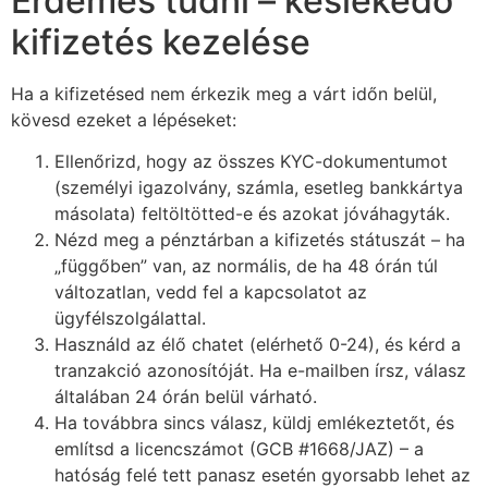
Érdemes tudni – késlekedő
kifizetés kezelése
Ha a kifizetésed nem érkezik meg a várt időn belül,
kövesd ezeket a lépéseket:
Ellenőrizd, hogy az összes KYC-dokumentumot
(személyi igazolvány, számla, esetleg bankkártya
másolata) feltöltötted-e és azokat jóváhagyták.
Nézd meg a pénztárban a kifizetés státuszát – ha
„függőben” van, az normális, de ha 48 órán túl
változatlan, vedd fel a kapcsolatot az
ügyfélszolgálattal.
Használd az élő chatet (elérhető 0-24), és kérd a
tranzakció azonosítóját. Ha e-mailben írsz, válasz
általában 24 órán belül várható.
Ha továbbra sincs válasz, küldj emlékeztetőt, és
említsd a licencszámot (GCB #1668/JAZ) – a
hatóság felé tett panasz esetén gyorsabb lehet az