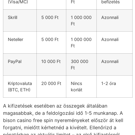
(Visa/MC)
Ft
befizetés
Skrill
5 000 Ft
1 000 000
Azonnali
Ft
Neteller
5 000 Ft
1 000 000
Azonnali
Ft
PayPal
10 000 Ft
300 000
Azonnali
Ft
Kriptovaluta
20 000 Ft
Nincs
1-2 óra
(BTC, ETH)
korlát
A kifizetések esetében az összegek általában
magasabbak, de a feldolgozási idő 1-5 munkanap. A
bison casino free spin nyereményeket először át kell
forgatni, mielőtt kérhetnéd a kivételt. Ellenőrizd a
pénztárban az aktuális limitet – az első kifizetésnél