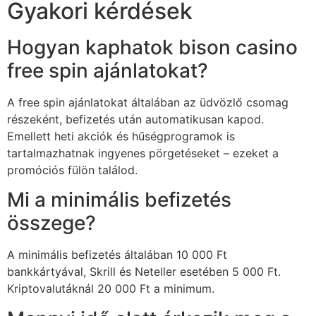
Gyakori kérdések
Hogyan kaphatok bison casino
free spin ajánlatokat?
A free spin ajánlatokat általában az üdvözlő csomag
részeként, befizetés után automatikusan kapod.
Emellett heti akciók és hűségprogramok is
tartalmazhatnak ingyenes pörgetéseket – ezeket a
promóciós fülön találod.
Mi a minimális befizetés
összege?
A minimális befizetés általában 10 000 Ft
bankkártyával, Skrill és Neteller esetében 5 000 Ft.
Kriptovalutáknál 20 000 Ft a minimum.