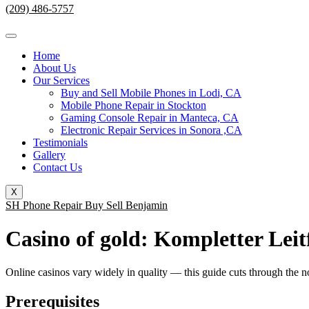
(209) 486-5757
Home
About Us
Our Services
Buy and Sell Mobile Phones in Lodi, CA
Mobile Phone Repair in Stockton
Gaming Console Repair in Manteca, CA
Electronic Repair Services in Sonora ,CA
Testimonials
Gallery
Contact Us
X
SH Phone Repair Buy Sell Benjamin
Casino of gold: Kompletter Lei
Online casinos vary widely in quality — this guide cuts through the n
Prerequisites