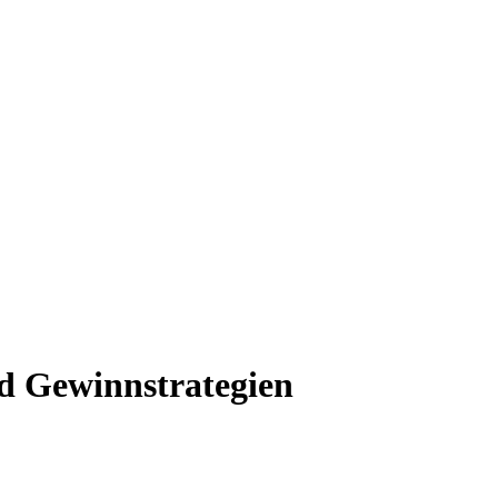
nd Gewinnstrategien