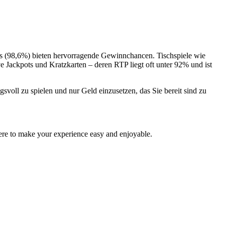
as (98,6%) bieten hervorragende Gewinnchancen. Tischspiele wie
 Jackpots und Kratzkarten – deren RTP liegt oft unter 92% und ist
voll zu spielen und nur Geld einzusetzen, das Sie bereit sind zu
here to make your experience easy and enjoyable.