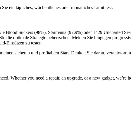
Sie ein tägliches, wöchentliches oder monatliches Limit fest.
el wie Blood Suckers (98%), Starmania (97,9%) oder 1429 Uncharted Se
e die optimale Strategie beherrschen. Meiden Sie hingegen progressive
ld-Einsätzen zu testen.
inen sicheren und profitablen Start. Denken Sie daran, verantwortungs
y need. Whether you need a repair, an upgrade, or a new gadget, we’re 