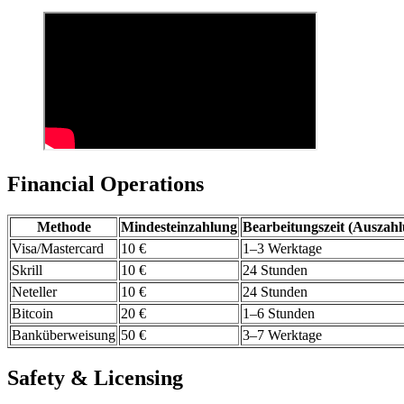
Financial Operations
Methode
Mindesteinzahlung
Bearbeitungszeit (Auszah
Visa/Mastercard
10 €
1–3 Werktage
Skrill
10 €
24 Stunden
Neteller
10 €
24 Stunden
Bitcoin
20 €
1–6 Stunden
Banküberweisung
50 €
3–7 Werktage
Safety & Licensing