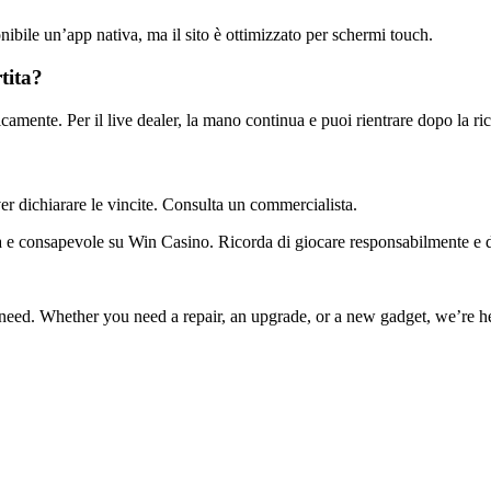
ibile un’app nativa, ma il sito è ottimizzato per schermi touch.
tita?
mente. Per il live dealer, la mano continua e puoi rientrare dopo la ri
r dichiarare le vincite. Consulta un commercialista.
ra e consapevole su Win Casino. Ricorda di giocare responsabilmente e di
y need. Whether you need a repair, an upgrade, or a new gadget, we’re 