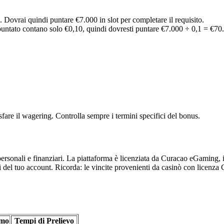
 Dovrai quindi puntare €7.000 in slot per completare il requisito.
untato contano solo €0,10, quindi dovresti puntare €7.000 ÷ 0,1 = €70.00
are il wagering. Controlla sempre i termini specifici del bonus.
 personali e finanziari. La piattaforma è licenziata da Curacao eGaming, 
ni del tuo account. Ricorda: le vincite provenienti da casinò con licenza 
imo
Tempi di Prelievo