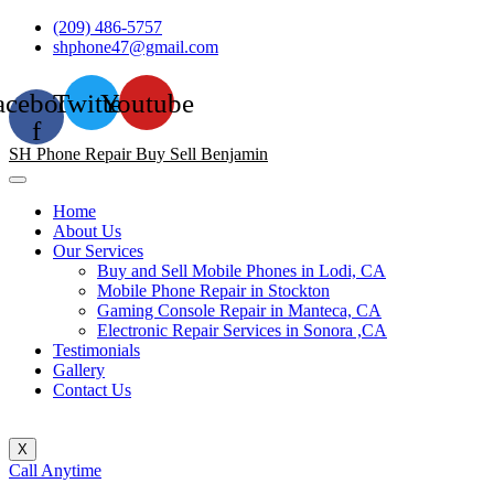
Skip
(209) 486-5757
to
shphone47@gmail.com
content
acebook-
Twitter
Youtube
f
SH Phone Repair Buy Sell Benjamin
Home
About Us
Our Services
Buy and Sell Mobile Phones in Lodi, CA
Mobile Phone Repair in Stockton
Gaming Console Repair in Manteca, CA
Electronic Repair Services in Sonora ,CA
Testimonials
Gallery
Contact Us
X
Call Anytime