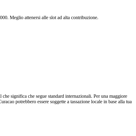
0. Meglio attenersi alle slot ad alta contribuzione.
il che significa che segue standard internazionali. Per una maggiore
Curacao potrebbero essere soggette a tassazione locale in base alla tua