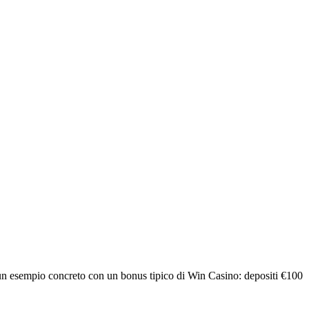
o un esempio concreto con un bonus tipico di Win Casino: depositi €100