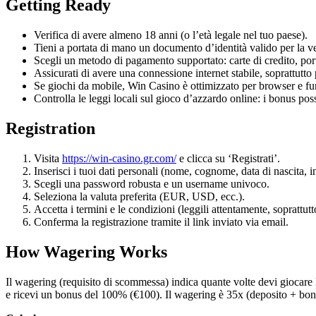
Getting Ready
Verifica di avere almeno 18 anni (o l’età legale nel tuo paese).
Tieni a portata di mano un documento d’identità valido per la 
Scegli un metodo di pagamento supportato: carte di credito, porta
Assicurati di avere una connessione internet stabile, soprattutto p
Se giochi da mobile, Win Casino è ottimizzato per browser e fu
Controlla le leggi locali sul gioco d’azzardo online: i bonus pos
Registration
Visita
https://win-casino.gr.com/
e clicca su ‘Registrati’.
Inserisci i tuoi dati personali (nome, cognome, data di nascita, i
Scegli una password robusta e un username univoco.
Seleziona la valuta preferita (EUR, USD, ecc.).
Accetta i termini e le condizioni (leggili attentamente, soprattut
Conferma la registrazione tramite il link inviato via email.
How Wagering Works
Il wagering (requisito di scommessa) indica quante volte devi giocare
e ricevi un bonus del 100% (€100). Il wagering è 35x (deposito + bon