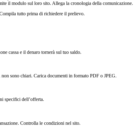
ite il modulo sul loro sito. Allega la cronologia della comunicazione.
ompila tutto prima di richiedere il prelievo.
zione cassa e il denaro tornerà sul tuo saldo.
ti non sono chiari. Carica documenti in formato PDF o JPEG.
i specifici dell’offerta.
ansazione. Controlla le condizioni nel sito.