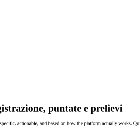
strazione, puntate e prelievi
ecific, actionable, and based on how the platform actually works. Qui t