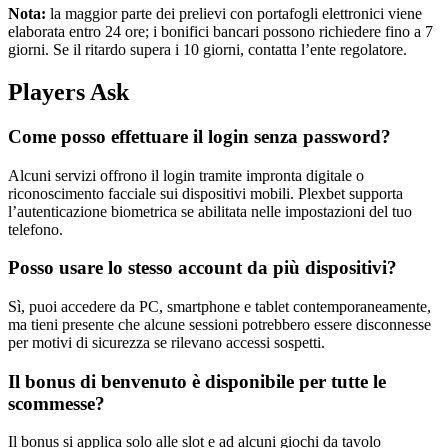
Nota:
la maggior parte dei prelievi con portafogli elettronici viene
elaborata entro 24 ore; i bonifici bancari possono richiedere fino a 7
giorni. Se il ritardo supera i 10 giorni, contatta l’ente regolatore.
Players Ask
Come posso effettuare il login senza password?
Alcuni servizi offrono il login tramite impronta digitale o
riconoscimento facciale sui dispositivi mobili. Plexbet supporta
l’autenticazione biometrica se abilitata nelle impostazioni del tuo
telefono.
Posso usare lo stesso account da più dispositivi?
Sì, puoi accedere da PC, smartphone e tablet contemporaneamente,
ma tieni presente che alcune sessioni potrebbero essere disconnesse
per motivi di sicurezza se rilevano accessi sospetti.
Il bonus di benvenuto è disponibile per tutte le
scommesse?
Il bonus si applica solo alle slot e ad alcuni giochi da tavolo