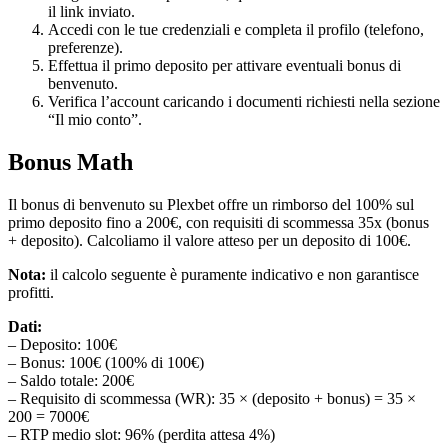
il link inviato.
Accedi con le tue credenziali e completa il profilo (telefono,
preferenze).
Effettua il primo deposito per attivare eventuali bonus di
benvenuto.
Verifica l’account caricando i documenti richiesti nella sezione
“Il mio conto”.
Bonus Math
Il bonus di benvenuto su Plexbet offre un rimborso del 100% sul
primo deposito fino a 200€, con requisiti di scommessa 35x (bonus
+ deposito). Calcoliamo il valore atteso per un deposito di 100€.
Nota:
il calcolo seguente è puramente indicativo e non garantisce
profitti.
Dati:
– Deposito: 100€
– Bonus: 100€ (100% di 100€)
– Saldo totale: 200€
– Requisito di scommessa (WR): 35 × (deposito + bonus) = 35 ×
200 = 7000€
– RTP medio slot: 96% (perdita attesa 4%)