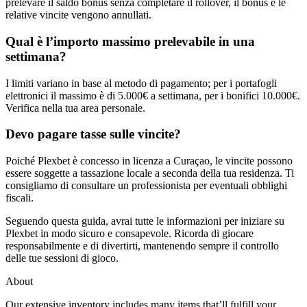
prelevare il saldo bonus senza completare il rollover, il bonus e le
relative vincite vengono annullati.
Qual è l’importo massimo prelevabile in una
settimana?
I limiti variano in base al metodo di pagamento; per i portafogli
elettronici il massimo è di 5.000€ a settimana, per i bonifici 10.000€.
Verifica nella tua area personale.
Devo pagare tasse sulle vincite?
Poiché Plexbet è concesso in licenza a Curaçao, le vincite possono
essere soggette a tassazione locale a seconda della tua residenza. Ti
consigliamo di consultare un professionista per eventuali obblighi
fiscali.
Seguendo questa guida, avrai tutte le informazioni per iniziare su
Plexbet in modo sicuro e consapevole. Ricorda di giocare
responsabilmente e di divertirti, mantenendo sempre il controllo
delle tue sessioni di gioco.
About
Our extensive inventory includes many items that’ll fulfill your