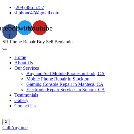
Skip
(209) 486-5757
to
shphone47@gmail.com
content
acebook-
Twitter
Youtube
f
SH Phone Repair Buy Sell Benjamin
Home
About Us
Our Services
Buy and Sell Mobile Phones in Lodi, CA
Mobile Phone Repair in Stockton
Gaming Console Repair in Manteca, CA
Electronic Repair Services in Sonora ,CA
Testimonials
Gallery
Contact Us
X
Call Anytime