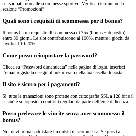
selezionati, non alle scommesse sportive. Verifica i termini nella
sezione “Promozioni”.
Quali sono i requisiti di scommessa per il bonus?
Il bonus ha un requisito di scommessa di 35x (bonus + deposito)
entro 30 giorni. Le slot contribuiscono al 100%, mentre i giochi da
tavolo al 10-20%.
Come posso reimpostare la password?
Clicca su “Password dimenticata” nella pagina di login, inserisci
l’email registrata e segui il link inviato nella tua casella di posta.
Il sito è sicuro per i pagamenti?
Sì, tutte le transazioni sono protette con crittografia SSL a 128 bit e il
casinò è sottoposto a controlli regolari da parte dell’ente di licenza.
Posso prelevare le vincite senza aver scommesso il
bonus?
No, devi prima soddisfare i requisiti di scommessa. Se provi a