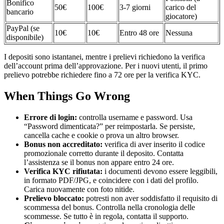
Bonifico
50€
100€
3-7 giorni
carico del
bancario
giocatore)
PayPal (se
10€
10€
Entro 48 ore
Nessuna
disponibile)
I depositi sono istantanei, mentre i prelievi richiedono la verifica
dell’account prima dell’approvazione. Per i nuovi utenti, il primo
prelievo potrebbe richiedere fino a 72 ore per la verifica KYC.
When Things Go Wrong
Errore di login:
controlla username e password. Usa
“Password dimenticata?” per reimpostarla. Se persiste,
cancella cache e cookie o prova un altro browser.
Bonus non accreditato:
verifica di aver inserito il codice
promozionale corretto durante il deposito. Contatta
l’assistenza se il bonus non appare entro 24 ore.
Verifica KYC rifiutata:
i documenti devono essere leggibili,
in formato PDF/JPG, e coincidere con i dati del profilo.
Carica nuovamente con foto nitide.
Prelievo bloccato:
potresti non aver soddisfatto il requisito di
scommessa del bonus. Controlla nella cronologia delle
scommesse. Se tutto è in regola, contatta il supporto.