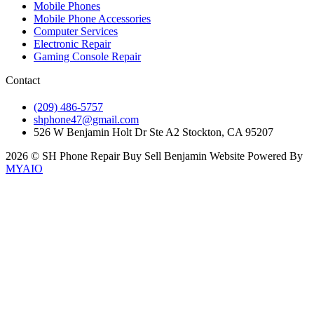
Mobile Phones
Mobile Phone Accessories
Computer Services
Electronic Repair
Gaming Console Repair
Contact
(209) 486-5757
shphone47@gmail.com
526 W Benjamin Holt Dr Ste A2 Stockton, CA 95207
2026 © SH Phone Repair Buy Sell Benjamin Website Powered By
MYAIO