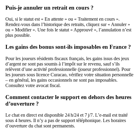
Puis-je annuler un retrait en cours ?
Oui, si le statut est « En attente » ou « Traitement en cours ».
Rendez-vous dans l’historique des retraits, cliquez sur « Annuler »
ou « Modifier ». Une fois le statut « Approuvé », l’annulation n’est
plus possible.
Les gains des bonus sont-ils imposables en France ?
Pour les joueurs résidents fiscaux français, les gains issus des jeux
d’argent ne sont pas soumis à l’impôt sur le revenu, sauf s’ils
relèvent d’une activité professionnelle (joueur professionnel). Pour
les joueurs sous licence Curacao, vérifiez votre situation personnelle
– en général, les gains occasionnels ne sont pas imposables.
Consultez votre avocat fiscal.
Comment contacter le support en dehors des heures
d’ouverture ?
Le chat en direct est disponible 24 h/24 et 7 j/7. L’e-mail est traité
sous 4 heures. Il n’y a pas de support téléphonique. Les horaires
d’ouverture du chat sont permanents.