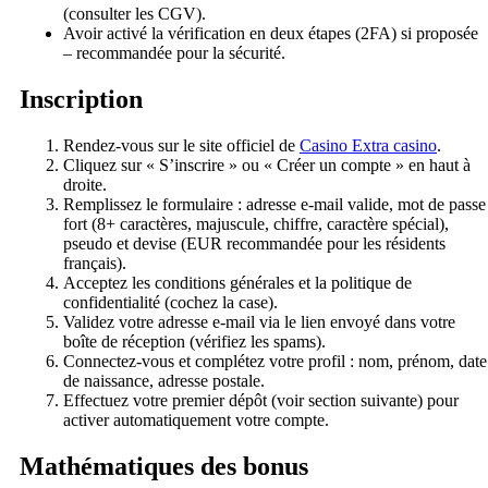
(consulter les CGV).
Avoir activé la vérification en deux étapes (2FA) si proposée
– recommandée pour la sécurité.
Inscription
Rendez-vous sur le site officiel de
Casino Extra casino
.
Cliquez sur « S’inscrire » ou « Créer un compte » en haut à
droite.
Remplissez le formulaire : adresse e-mail valide, mot de passe
fort (8+ caractères, majuscule, chiffre, caractère spécial),
pseudo et devise (EUR recommandée pour les résidents
français).
Acceptez les conditions générales et la politique de
confidentialité (cochez la case).
Validez votre adresse e-mail via le lien envoyé dans votre
boîte de réception (vérifiez les spams).
Connectez-vous et complétez votre profil : nom, prénom, date
de naissance, adresse postale.
Effectuez votre premier dépôt (voir section suivante) pour
activer automatiquement votre compte.
Mathématiques des bonus