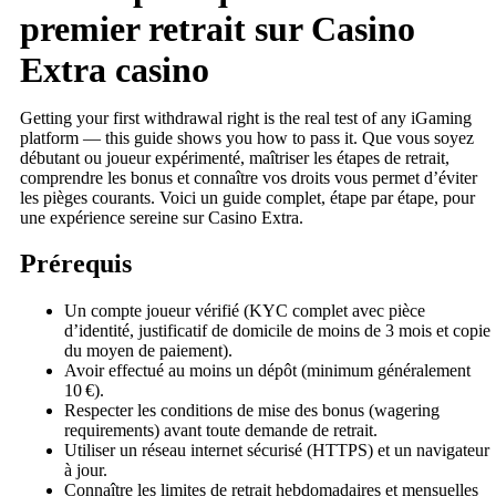
premier retrait sur Casino
Extra casino
Getting your first withdrawal right is the real test of any iGaming
platform — this guide shows you how to pass it. Que vous soyez
débutant ou joueur expérimenté, maîtriser les étapes de retrait,
comprendre les bonus et connaître vos droits vous permet d’éviter
les pièges courants. Voici un guide complet, étape par étape, pour
une expérience sereine sur Casino Extra.
Prérequis
Un compte joueur vérifié (KYC complet avec pièce
d’identité, justificatif de domicile de moins de 3 mois et copie
du moyen de paiement).
Avoir effectué au moins un dépôt (minimum généralement
10 €).
Respecter les conditions de mise des bonus (wagering
requirements) avant toute demande de retrait.
Utiliser un réseau internet sécurisé (HTTPS) et un navigateur
à jour.
Connaître les limites de retrait hebdomadaires et mensuelles