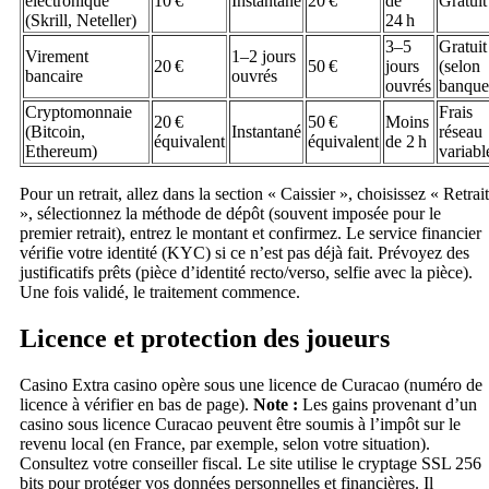
électronique
10 €
Instantané
20 €
de
Gratuit
(Skrill, Neteller)
24 h
3–5
Gratuit
Virement
1–2 jours
20 €
50 €
jours
(selon
bancaire
ouvrés
ouvrés
banque
Cryptomonnaie
Frais
20 €
50 €
Moins
(Bitcoin,
Instantané
réseau
équivalent
équivalent
de 2 h
Ethereum)
variabl
Pour un retrait, allez dans la section « Caissier », choisissez « Retrait
», sélectionnez la méthode de dépôt (souvent imposée pour le
premier retrait), entrez le montant et confirmez. Le service financier
vérifie votre identité (KYC) si ce n’est pas déjà fait. Prévoyez des
justificatifs prêts (pièce d’identité recto/verso, selfie avec la pièce).
Une fois validé, le traitement commence.
Licence et protection des joueurs
Casino Extra casino opère sous une licence de Curacao (numéro de
licence à vérifier en bas de page).
Note :
Les gains provenant d’un
casino sous licence Curacao peuvent être soumis à l’impôt sur le
revenu local (en France, par exemple, selon votre situation).
Consultez votre conseiller fiscal. Le site utilise le cryptage SSL 256
bits pour protéger vos données personnelles et financières. Il