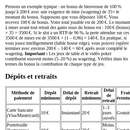
Prenons un exemple typique : un bonus de bienvenue de 100 %
jusqu’à 200 € avec une exigence de mise (wagering) de 35× le
montant du bonus. Supposons que vous déposiez 100 €. Vous
recevez 100 € de bonus. Votre total jouable est de 200 €. Le montant
à miser avant tout retrait des gains issus du bonus est : 100 € (bonus)
× 35 = 3500 €. Si le slot a un RTP de 96 %, la perte attendue sur ces
3500 € de mises est de 3500 € × (1 – 0,96) = 140 €. En pratique, si
vous jouez intelligemment (faible house edge), vous pouvez espérer
terminer avec environ 200 € – 140 € = 60 € après avoir complété le
wagering.
Important :
Les jeux de table et le vidéo poker
contribuent souvent moins (5–20 %) au wagering. Vérifiez dans les
termes du bonus la contribution de chaque type de jeu.
Dépôts et retraits
Délai
Méthode de
Dépôt
Délai de
Retrait
Frai
de
paiement
minimum
dépôt
minimum
éventu
retrait
1–3
Carte bancaire
10 €
Instantané
20 €
jours
Gratuit
(Visa/Mastercard)
ouvrés
Portefeuille
Moins