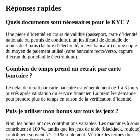
Réponses rapides
Quels documents sont nécessaires pour le KYC ?
Une pièce d’identité en cours de validité (passeport, carte d’identité
nationale ou permis de conduire), un justificatif de domicile de
moins de 3 mois (facture d’électricité, relevé bancaire) et une copie
du moyen de paiement utilisé (carte bancaire recto/verso, capture
d’écran du portefeuille électronique).
Combien de temps prend un retrait par carte
bancaire ?
Le délai de retrait par carte bancaire est généralement de 1 à 3 jours
ouvrés après validation du service financier. La première demande
peut prendre plus de temps en raison de la vérification d’identité.
Puis-je utiliser mon bonus sur tous les jeux ?
Non, les bonus ont des contributions variables. Les machines à sous
contribuent à 100 %, tandis que les jeux de table (blackjack, roulette
contribuent souvent à 5–20 % seulement. Vérifiez les termes du