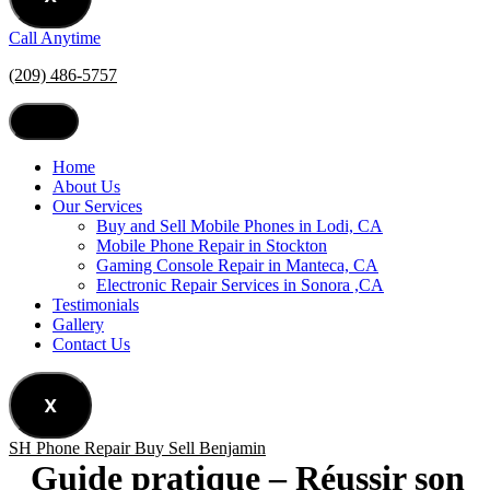
Call Anytime
(209) 486-5757
Home
About Us
Our Services
Buy and Sell Mobile Phones in Lodi, CA
Mobile Phone Repair in Stockton
Gaming Console Repair in Manteca, CA
Electronic Repair Services in Sonora ,CA
Testimonials
Gallery
Contact Us
X
SH Phone Repair Buy Sell Benjamin
Guide pratique – Réussir son