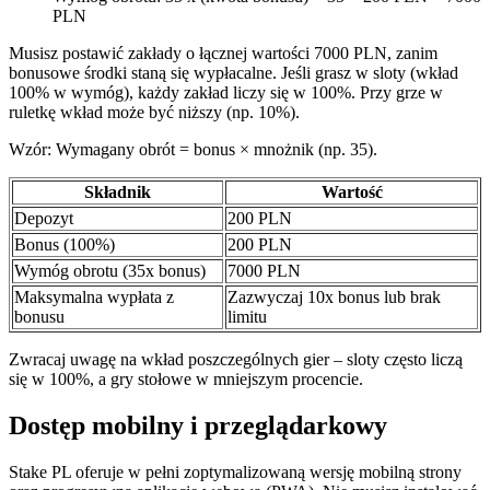
PLN
Musisz postawić zakłady o łącznej wartości 7000 PLN, zanim
bonusowe środki staną się wypłacalne. Jeśli grasz w sloty (wkład
100% w wymóg), każdy zakład liczy się w 100%. Przy grze w
ruletkę wkład może być niższy (np. 10%).
Wzór: Wymagany obrót = bonus × mnożnik (np. 35).
Składnik
Wartość
Depozyt
200 PLN
Bonus (100%)
200 PLN
Wymóg obrotu (35x bonus)
7000 PLN
Maksymalna wypłata z
Zazwyczaj 10x bonus lub brak
bonusu
limitu
Zwracaj uwagę na wkład poszczególnych gier – sloty często liczą
się w 100%, a gry stołowe w mniejszym procencie.
Dostęp mobilny i przeglądarkowy
Stake PL oferuje w pełni zoptymalizowaną wersję mobilną strony