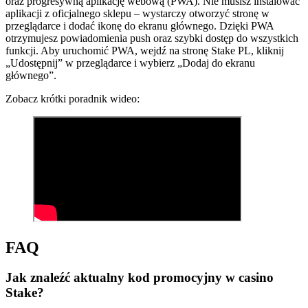
oraz progresywną aplikację webową (PWA). Nie musisz instalować
aplikacji z oficjalnego sklepu – wystarczy otworzyć stronę w
przeglądarce i dodać ikonę do ekranu głównego. Dzięki PWA
otrzymujesz powiadomienia push oraz szybki dostęp do wszystkich
funkcji. Aby uruchomić PWA, wejdź na stronę Stake PL, kliknij
„Udostępnij” w przeglądarce i wybierz „Dodaj do ekranu
głównego”.
Zobacz krótki poradnik wideo:
FAQ
Jak znaleźć aktualny kod promocyjny w casino
Stake?