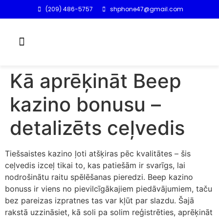
(209) 486-5757
shphone47@gmail.com
Kā aprēķināt Beep
kazino bonusu –
detalizēts ceļvedis
Tiešsaistes kazino ļoti atšķiras pēc kvalitātes – šis
ceļvedis izceļ tikai to, kas patiešām ir svarīgs, lai
nodrošinātu raitu spēlēšanas pieredzi. Beep kazino
bonuss ir viens no pievilcīgākajiem piedāvājumiem, taču
bez pareizas izpratnes tas var kļūt par slazdu. Šajā
rakstā uzzināsiet, kā soli pa solim reģistrēties, aprēķināt