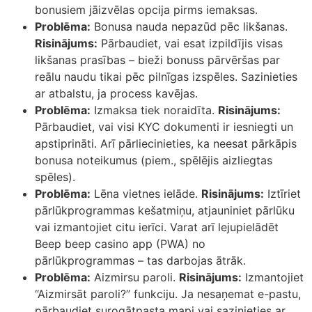
bonusiem jāizvēlas opcija pirms iemaksas.
Problēma:
Bonusa nauda nepazūd pēc likšanas.
Risinājums:
Pārbaudiet, vai esat izpildījis visas
likšanas prasības – bieži bonuss pārvēršas par
reālu naudu tikai pēc pilnīgas izspēles. Sazinieties
ar atbalstu, ja process kavējas.
Problēma:
Izmaksa tiek noraidīta.
Risinājums:
Pārbaudiet, vai visi KYC dokumenti ir iesniegti un
apstiprināti. Arī pārliecinieties, ka neesat pārkāpis
bonusa noteikumus (piem., spēlējis aizliegtas
spēles).
Problēma:
Lēna vietnes ielāde.
Risinājums:
Iztīriet
pārlūkprogrammas kešatmiņu, atjauniniet pārlūku
vai izmantojiet citu ierīci. Varat arī lejupielādēt
Beep beep casino app (PWA) no
pārlūkprogrammas – tas darbojas ātrāk.
Problēma:
Aizmirsu paroli.
Risinājums:
Izmantojiet
“Aizmirsāt paroli?” funkciju. Ja nesaņemat e-pastu,
pārbaudiet surogātpasta mapi vai sazinieties ar