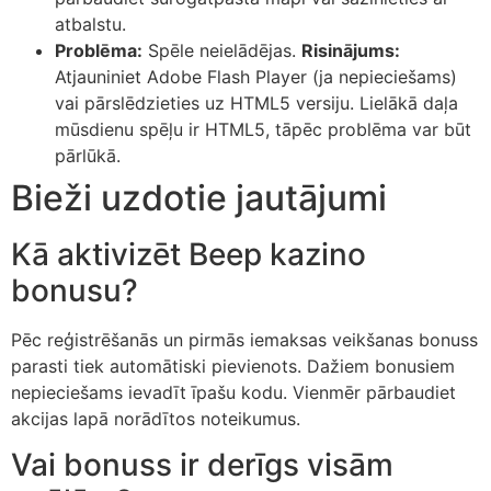
atbalstu.
Problēma:
Spēle neielādējas.
Risinājums:
Atjauniniet Adobe Flash Player (ja nepieciešams)
vai pārslēdzieties uz HTML5 versiju. Lielākā daļa
mūsdienu spēļu ir HTML5, tāpēc problēma var būt
pārlūkā.
Bieži uzdotie jautājumi
Kā aktivizēt Beep kazino
bonusu?
Pēc reģistrēšanās un pirmās iemaksas veikšanas bonuss
parasti tiek automātiski pievienots. Dažiem bonusiem
nepieciešams ievadīt īpašu kodu. Vienmēr pārbaudiet
akcijas lapā norādītos noteikumus.
Vai bonuss ir derīgs visām