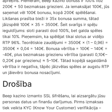
aprēķins. Piemēram, Beep kazino bonuss ir 100% līdz
200€ + 50 bezmaksas griezieni. Ja iemaksājat 100€, jūs
saņemat vēl 100€ bonusu, kopā 200€ spēlēšanai.
Likšanas prasība bieži ir 35x bonusa summa, tātad
jāizspēlē 100€ × 35 = 3500€. Šeit svarīgs ir spēļu
ieguldījums: sloti parasti dod 100%, bet galda spēles
tikai 10%. Pieņemsim, ka spēlējat tikai slotus ar vidējo
RTP 96%. Teorētiskie zaudējumi = 3500€ × (1 – 0,96) =
3500€ × 0,04 = 140€. Bonusa vērtība = 100€ – 140€ =
-40€, plus bezmaksas griezienu vērtība (parasti 0,10€–
0,20€ par griezienu) ≈ 5–10€. Tātad kopējā sagaidāmā
vērtība ir negatīva, tāpēc jāizvēlas spēles ar augstu RTP
un jāievēro bonusa nosacījumi.
Drošība
Beep kazino izmanto SSL šifrēšanu, lai aizsargātu jūsu
personas datus un finanšu darījumus. Pirms izmaksas
tiek veikta KYC (Know Your Customer) verifikācija –