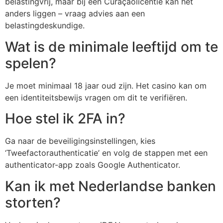
belastingvrij, maar bij een Curaçaolicentie kan het
anders liggen – vraag advies aan een
belastingdeskundige.
Wat is de minimale leeftijd om te
spelen?
Je moet minimaal 18 jaar oud zijn. Het casino kan om
een identiteitsbewijs vragen om dit te verifiëren.
Hoe stel ik 2FA in?
Ga naar de beveiligingsinstellingen, kies
‘Tweefactorauthenticatie’ en volg de stappen met een
authenticator-app zoals Google Authenticator.
Kan ik met Nederlandse banken
storten?