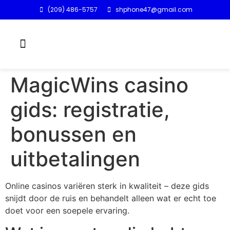
(209) 486-5757
shphone47@gmail.com
MagicWins casino
gids: registratie,
bonussen en
uitbetalingen
Online casinos variëren sterk in kwaliteit – deze gids
snijdt door de ruis en behandelt alleen wat er echt toe
doet voor een soepele ervaring.