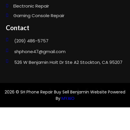
Electronic Repair
Gaming Console Repair
Contact
(209) 486-5757
shphone47@gmail.com
526 W Benjamin Holt Dr Ste A2 Stockton, CA 95207
2026 © SH Phone Repair Buy Sell Benjamin Website Powered
By
MYAIO