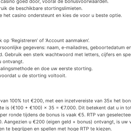
casino goed door, vooral de bonusvoorwaarden.
uik de beschikbare stortingslimieten.
 het casino ondersteunt en kies de voor u beste optie.
 op ‘Registreren’ of ‘Account aanmaken’.
persoonlijke gegevens: naam, e-mailadres, geboortedatum en
Gebruik een sterk wachtwoord met letters, cijfers en spec
u ontvangt.
talingsmethode en doe uw eerste storting.
ordat u de storting voltooit.
 van 100% tot €200, met een inzetvereiste van 35x het bon
e is (€100 + €100) × 35 = €7.000. Dit betekent dat u in to
er ronde tijdens de bonus is vaak €5. RTP van geselecte
0. Aangezien u €200 (eigen geld + bonus) ontvangt, is uw ve
n te begrijpen en spellen met hoge RTP te kiezen.