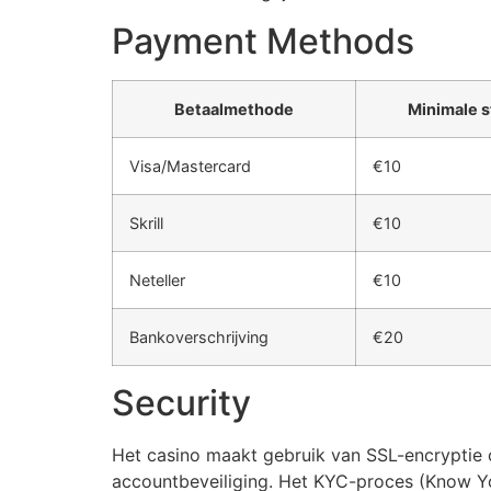
Payment Methods
Betaalmethode
Minimale s
Visa/Mastercard
€10
Skrill
€10
Neteller
€10
Bankoverschrijving
€20
Security
Het casino maakt gebruik van SSL-encryptie 
accountbeveiliging. Het KYC-proces (Know Yo