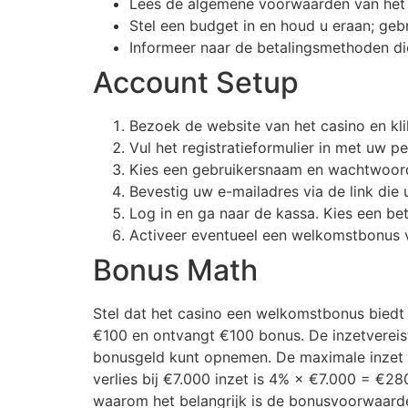
Lees de algemene voorwaarden van het 
Stel een budget in en houd u eraan; gebr
Informeer naar de betalingsmethoden die
Account Setup
Bezoek de website van het casino en klik
Vul het registratieformulier in met uw 
Kies een gebruikersnaam en wachtwoord. 
Bevestig uw e-mailadres via de link die 
Log in en ga naar de kassa. Kies een be
Activeer eventueel een welkomstbonus vo
Bonus Math
Stel dat het casino een welkomstbonus biedt
€100 en ontvangt €100 bonus. De inzetvereist
bonusgeld kunt opnemen. De maximale inzet p
verlies bij €7.000 inzet is 4% × €7.000 = €28
waarom het belangrijk is de bonusvoorwaarde