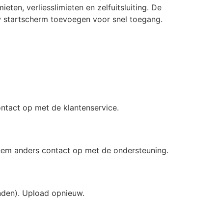
ten, verliesslimieten en zelfuitsluiting. De
uw startscherm toevoegen voor snel toegang.
ntact op met de klantenservice.
Neem anders contact op met de ondersteuning.
anden). Upload opnieuw.