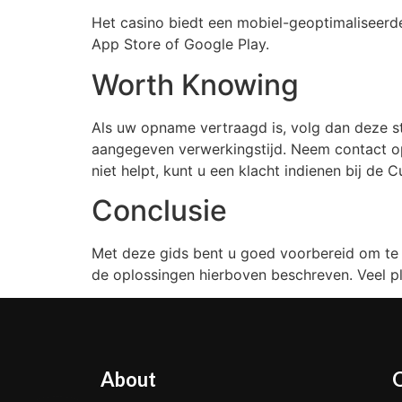
Het casino biedt een mobiel-geoptimaliseerd
App Store of Google Play.
Worth Knowing
Als uw opname vertraagd is, volg dan deze s
aangegeven verwerkingstijd. Neem contact op
niet helpt, kunt u een klacht indienen bij de
Conclusie
Met deze gids bent u goed voorbereid om te
de oplossingen hierboven beschreven. Veel pl
About
Q