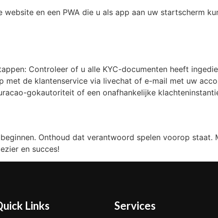
e website en een PWA die u als app aan uw startscherm kun
tappen: Controleer of u alle KYC-documenten heeft ingedi
 met de klantenservice via livechat of e-mail met uw acco
 Curacao-gokautoriteit of een onafhankelijke klachteninstant
 beginnen. Onthoud dat verantwoord spelen voorop staat. 
ezier en succes!
uick Links
Services