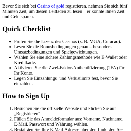
Bevor Sie sich bei
Casino of gold
registrieren, nehmen Sie sich fünf
Minuten Zeit, um diesen Leitfaden zu lesen – er könnte Ihnen Zeit
und Geld sparen.
Quick Checklist
Prüfen Sie die Lizenz des Casinos (z. B. MGA, Curacao).
Lesen Sie die Bonusbedingungen genau – besonders
Umsatzbedingungen und Spielgewichtungen.
Wählen Sie eine sichere Zahlungsmethode wie E-Wallet oder
Kreditkarte.
Aktivieren Sie die Zwei-Faktor-Authentifizierung (2FA) für
Ihr Konto.
Legen Sie Einzahlungs- und Verlustlimits fest, bevor Sie
einzahlen.
How to Sign Up
Besuchen Sie die offizielle Website und klicken Sie auf
„Registrieren“.
Füllen Sie das Anmeldeformular aus: Vorname, Nachname,
E-Mail, Passwort und Währung wählen.
Bestätigen Sie Ihre E-Mail-Adresse über den Link, den Sie