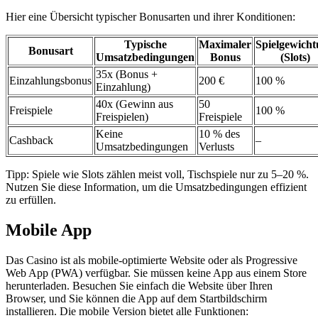
Hier eine Übersicht typischer Bonusarten und ihrer Konditionen:
Typische
Maximaler
Spielgewich
Bonusart
Umsatzbedingungen
Bonus
(Slots)
35x (Bonus +
Einzahlungsbonus
200 €
100 %
Einzahlung)
40x (Gewinn aus
50
Freispiele
100 %
Freispielen)
Freispiele
Keine
10 % des
Cashback
–
Umsatzbedingungen
Verlusts
Tipp: Spiele wie Slots zählen meist voll, Tischspiele nur zu 5–20 %.
Nutzen Sie diese Information, um die Umsatzbedingungen effizient
zu erfüllen.
Mobile App
Das Casino ist als mobile-optimierte Website oder als Progressive
Web App (PWA) verfügbar. Sie müssen keine App aus einem Store
herunterladen. Besuchen Sie einfach die Website über Ihren
Browser, und Sie können die App auf dem Startbildschirm
installieren. Die mobile Version bietet alle Funktionen: