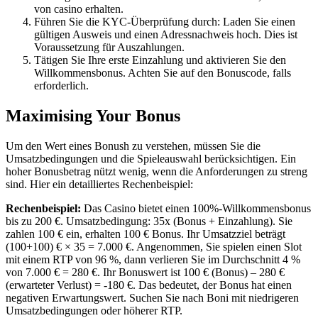
von casino erhalten.
Führen Sie die KYC-Überprüfung durch: Laden Sie einen
gültigen Ausweis und einen Adressnachweis hoch. Dies ist
Voraussetzung für Auszahlungen.
Tätigen Sie Ihre erste Einzahlung und aktivieren Sie den
Willkommensbonus. Achten Sie auf den Bonuscode, falls
erforderlich.
Maximising Your Bonus
Um den Wert eines Bonush zu verstehen, müssen Sie die
Umsatzbedingungen und die Spieleauswahl berücksichtigen. Ein
hoher Bonusbetrag nützt wenig, wenn die Anforderungen zu streng
sind. Hier ein detailliertes Rechenbeispiel:
Rechenbeispiel:
Das Casino bietet einen 100%-Willkommensbonus
bis zu 200 €. Umsatzbedingung: 35x (Bonus + Einzahlung). Sie
zahlen 100 € ein, erhalten 100 € Bonus. Ihr Umsatzziel beträgt
(100+100) € × 35 = 7.000 €. Angenommen, Sie spielen einen Slot
mit einem RTP von 96 %, dann verlieren Sie im Durchschnitt 4 %
von 7.000 € = 280 €. Ihr Bonuswert ist 100 € (Bonus) – 280 €
(erwarteter Verlust) = -180 €. Das bedeutet, der Bonus hat einen
negativen Erwartungswert. Suchen Sie nach Boni mit niedrigeren
Umsatzbedingungen oder höherer RTP.