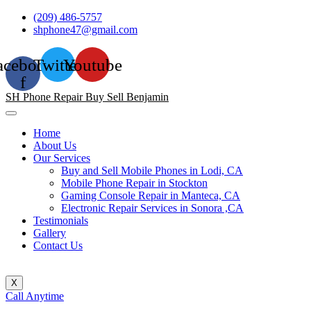
Skip
(209) 486-5757
to
shphone47@gmail.com
content
acebook-
Twitter
Youtube
f
SH Phone Repair Buy Sell Benjamin
Home
About Us
Our Services
Buy and Sell Mobile Phones in Lodi, CA
Mobile Phone Repair in Stockton
Gaming Console Repair in Manteca, CA
Electronic Repair Services in Sonora ,CA
Testimonials
Gallery
Contact Us
X
Call Anytime