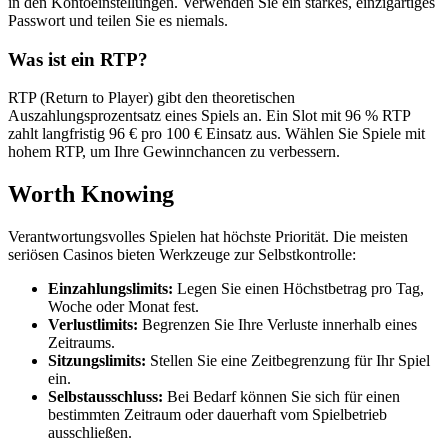
in den Kontoeinstellungen. Verwenden Sie ein starkes, einzigartiges
Passwort und teilen Sie es niemals.
Was ist ein RTP?
RTP (Return to Player) gibt den theoretischen
Auszahlungsprozentsatz eines Spiels an. Ein Slot mit 96 % RTP
zahlt langfristig 96 € pro 100 € Einsatz aus. Wählen Sie Spiele mit
hohem RTP, um Ihre Gewinnchancen zu verbessern.
Worth Knowing
Verantwortungsvolles Spielen hat höchste Priorität. Die meisten
seriösen Casinos bieten Werkzeuge zur Selbstkontrolle:
Einzahlungslimits:
Legen Sie einen Höchstbetrag pro Tag,
Woche oder Monat fest.
Verlustlimits:
Begrenzen Sie Ihre Verluste innerhalb eines
Zeitraums.
Sitzungslimits:
Stellen Sie eine Zeitbegrenzung für Ihr Spiel
ein.
Selbstausschluss:
Bei Bedarf können Sie sich für einen
bestimmten Zeitraum oder dauerhaft vom Spielbetrieb
ausschließen.