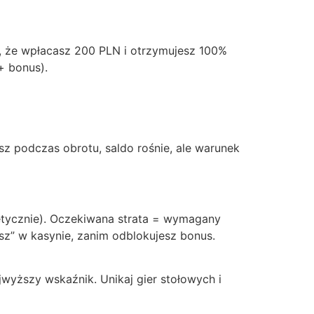
, że wpłacasz 200 PLN i otrzymujesz 100%
+ bonus).
sz podczas obrotu, saldo rośnie, ale warunek
etycznie). Oczekiwana strata = wymagany
isz” w kasynie, zanim odblokujesz bonus.
jwyższy wskaźnik. Unikaj gier stołowych i