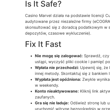
Is It Safe?
Casino Marvel działa na podstawie licencji C
audytowane przez niezależne firmy (eCOGRA
skonsultować się z doradcą podatkowym w swo
depozytów, czasowe wykluczenie).
Fix It Fast
Nie mogę się zalogować:
Sprawdź, czy C
ustąpi, wyczyść pliki cookie i pamięć p
Wpłata nie przechodzi:
Upewnij się, że 
innej metody. Skontaktuj się z bankiem 
Wypłata jest opóźniona:
Zwykle wynika 
w weekendy.
Konto nieaktywowane:
Kliknij link akt
zaufanych.
Gra się nie ładuje:
Odśwież stronę lub uż
uruchomić witrynę bezpośrednio w prze