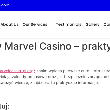
l.com
About Us
Our Services
Testimonials
Gallery
Co
 w Marvel Casino – prak
arvelcasino-pl.org/
zanim wpłacą pierwsze euro – oto szc
działają zakłady bonusowe oraz jak bezpiecznie zarządzać 
wieżyć wiedzę, znajdziesz tu praktyczne informacje.
uj: