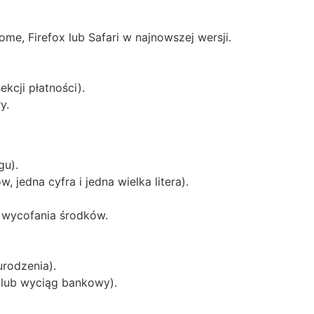
me, Firefox lub Safari w najnowszej wersji.
kcji płatności).
y.
gu).
jedna cyfra i jedna wielka litera).
i wycofania środków.
urodzenia).
 lub wyciąg bankowy).