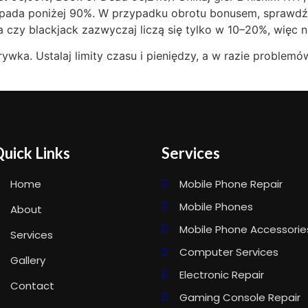
spada poniżej 90%. W przypadku obrotu bonusem, sprawdź
a czy blackjack zazwyczaj liczą się tylko w 10–20%, więc 
ywka. Ustalaj limity czasu i pieniędzy, a w razie problemó
uick Links
Services
Home
Mobile Phone Repair
Mobile Phones
About
Mobile Phone Accessorie
Services
Computer Services
Gallery
Electronic Repair
Contact
Gaming Console Repair