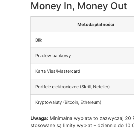
Money In, Money Out
Metoda płatności
Blik
Przelew bankowy
Karta Visa/Mastercard
Portfele elektroniczne (Skrill, Neteller)
Kryptowaluty (Bitcoin, Ethereum)
Uwaga:
Minimalna wypłata to zazwyczaj 20 P
stosowane są limity wypłat – dziennie do 10