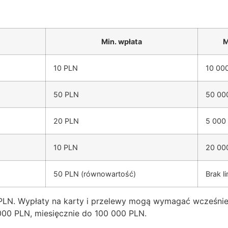
Min. wpłata
M
10 PLN
10 00
50 PLN
50 00
20 PLN
5 000
10 PLN
20 00
50 PLN (równowartość)
Brak li
LN. Wypłaty na karty i przelewy mogą wymagać wcześniejs
 000 PLN, miesięcznie do 100 000 PLN.