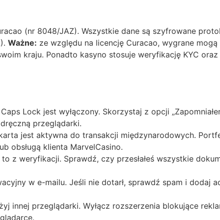
uracao (nr 8048/JAZ). Wszystkie dane są szyfrowane protok
).
Ważne:
ze względu na licencję Curacao, wygrane mogą
im kraju. Ponadto kasyno stosuje weryfikację KYC oraz of
aps Lock jest wyłączony. Skorzystaj z opcji „Zapomniałem
odręczną przeglądarki.
karta jest aktywna do transakcji międzynarodowych. Portfe
lub obsługą klienta MarvelCasino.
to z weryfikacji. Sprawdź, czy przesłałeś wszystkie doku
ywacyjny w e-mailu. Jeśli nie dotarł, sprawdź spam i dodaj 
yj innej przeglądarki. Wyłącz rozszerzenia blokujące rekla
glądarce.