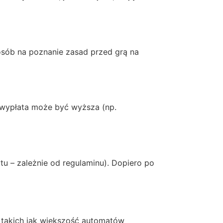
posób na poznanie zasad przed grą na
 wypłata może być wyższa (np.
u – zależnie od regulaminu). Dopiero po
, takich jak większość automatów