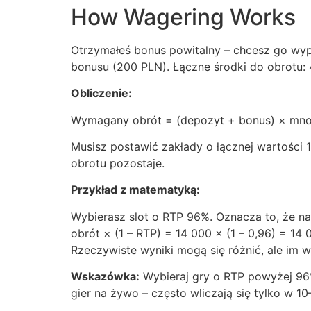
How Wagering Works
Otrzymałeś bonus powitalny – chcesz go wyp
bonusu (200 PLN). Łączne środki do obrotu
Obliczenie:
Wymagany obrót = (depozyt + bonus) × mnoż
Musisz postawić zakłady o łącznej wartości 1
obrotu pozostaje.
Przykład z matematyką:
Wybierasz slot o RTP 96%. Oznacza to, że n
obrót × (1 – RTP) = 14 000 × (1 – 0,96) = 14
Rzeczywiste wyniki mogą się różnić, ale im w
Wskazówka:
Wybieraj gry o RTP powyżej 96% 
gier na żywo – często wliczają się tylko w 