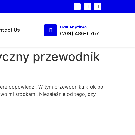
Call Anytime
ntact Us
(209) 486-5757
tyczny przewodnik
zere odpowiedzi. W tym przewodniku krok po
swoimi środkami. Niezależnie od tego, czy