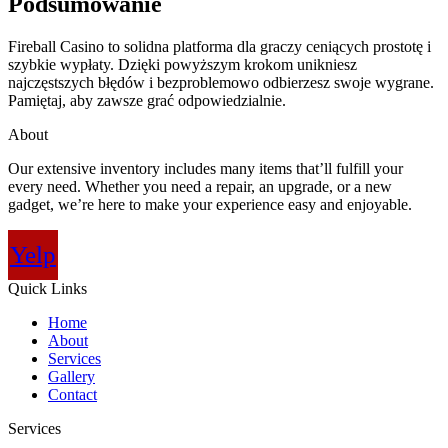
Podsumowanie
Fireball Casino to solidna platforma dla graczy ceniących prostotę i
szybkie wypłaty. Dzięki powyższym krokom unikniesz
najczęstszych błędów i bezproblemowo odbierzesz swoje wygrane.
Pamiętaj, aby zawsze grać odpowiedzialnie.
About
Our extensive inventory includes many items that’ll fulfill your
every need. Whether you need a repair, an upgrade, or a new
gadget, we’re here to make your experience easy and enjoyable.
Yelp
Quick Links
Home
About
Services
Gallery
Contact
Services