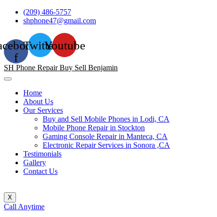
Skip
(209) 486-5757
to
shphone47@gmail.com
content
acebook-
Twitter
Youtube
f
SH Phone Repair Buy Sell Benjamin
Home
About Us
Our Services
Buy and Sell Mobile Phones in Lodi, CA
Mobile Phone Repair in Stockton
Gaming Console Repair in Manteca, CA
Electronic Repair Services in Sonora ,CA
Testimonials
Gallery
Contact Us
X
Call Anytime