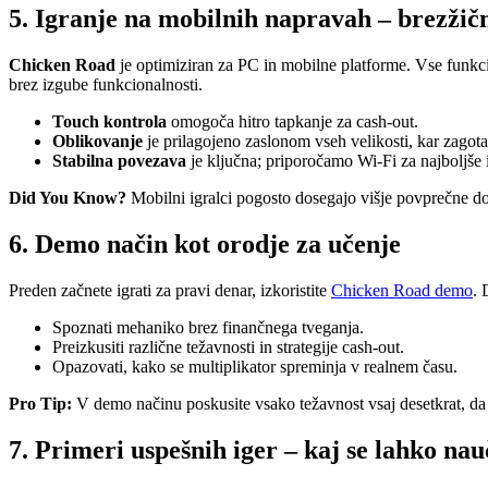
5. Igranje na mobilnih napravah – brezžič
Chicken Road
je optimiziran za PC in mobilne platforme. Vse funkci
brez izgube funkcionalnosti.
Touch kontrola
omogoča hitro tapkanje za cash‑out.
Oblikovanje
je prilagojeno zaslonom vseh velikosti, kar zagotav
Stabilna povezava
je ključna; priporočamo Wi‑Fi za najboljše 
Did You Know?
Mobilni igralci pogosto dosegajo višje povprečne dobi
6. Demo način kot orodje za učenje
Preden začnete igrati za pravi denar, izkoristite
Chicken Road demo
.
Spoznati mehaniko brez finančnega tveganja.
Preizkusiti različne težavnosti in strategije cash‑out.
Opazovati, kako se multiplikator spreminja v realnem času.
Pro Tip:
V demo načinu poskusite vsako težavnost vsaj desetkrat, da z
7. Primeri uspešnih iger – kaj se lahko nauč