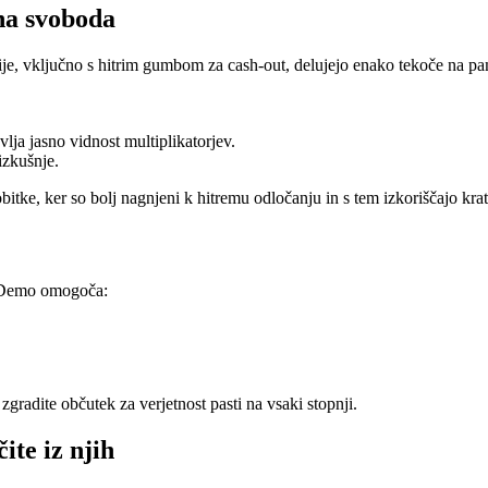
na svoboda
je, vključno s hitrim gumbom za cash‑out, delujejo enako tekoče na pa
lja jasno vidnost multiplikatorjev.
izkušnje.
tke, ker so bolj nagnjeni k hitremu odločanju in s tem izkoriščajo krat
 Demo omogoča:
gradite občutek za verjetnost pasti na vsaki stopnji.
ite iz njih