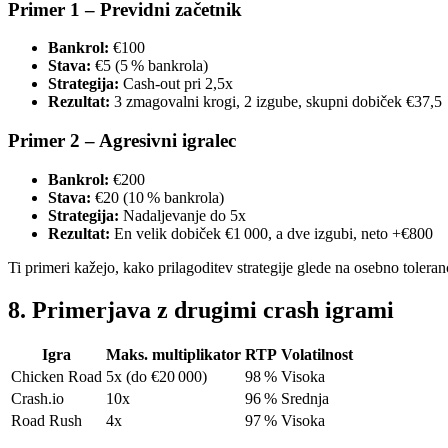
Primer 1 – Previdni začetnik
Bankrol:
€100
Stava:
€5 (5 % bankrola)
Strategija:
Cash‑out pri 2,5x
Rezultat:
3 zmagovalni krogi, 2 izgube, skupni dobiček €37,5
Primer 2 – Agresivni igralec
Bankrol:
€200
Stava:
€20 (10 % bankrola)
Strategija:
Nadaljevanje do 5x
Rezultat:
En velik dobiček €1 000, a dve izgubi, neto +€800
Ti primeri kažejo, kako prilagoditev strategije glede na osebno toleran
8. Primerjava z drugimi crash igrami
Igra
Maks. multiplikator
RTP
Volatilnost
Chicken Road
5x (do €20 000)
98 %
Visoka
Crash.io
10x
96 %
Srednja
Road Rush
4x
97 %
Visoka