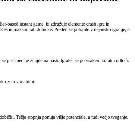
plier‑based instant game, ki združuje elemente crash igre in
% in maksimirati dobičke. Preden se potopite v dejansko igranje, si
r se piščanec ne znajde na pasti. Igralec se po vsakem koraku odloči:
ko zelo variabilni.
dobički. Težja stopnja ponuja višje potenciale, a tudi večjo tveganje.