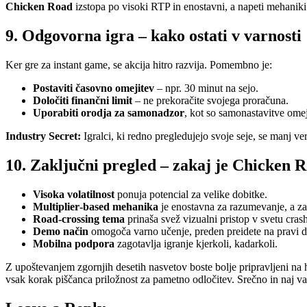
Chicken Road
izstopa po visoki RTP in enostavni, a napeti mehaniki 
9. Odgovorna igra – kako ostati v varnosti
Ker gre za instant game, se akcija hitro razvija. Pomembno je:
Postaviti časovno omejitev
– npr. 30 minut na sejo.
Določiti finančni limit
– ne prekoračite svojega proračuna.
Uporabiti orodja za samonadzor
, kot so samonastavitve omej
Industry Secret:
Igralci, ki redno pregledujejo svoje seje, se manj ve
10. Zaključni pregled – zakaj je Chicken 
Visoka volatilnost
ponuja potencial za velike dobitke.
Multiplier‑based mehanika
je enostavna za razumevanje, a zah
Road‑crossing tema
prinaša svež vizualni pristop v svetu crash
Demo način
omogoča varno učenje, preden preidete na pravi d
Mobilna podpora
zagotavlja igranje kjerkoli, kadarkoli.
Z upoštevanjem zgornjih desetih nasvetov boste bolje pripravljeni na h
vsak korak piščanca priložnost za pametno odločitev. Srečno in naj va