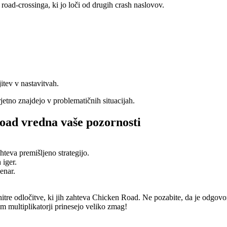
road‑crossinga, ki jo loči od drugih crash naslovov.
itev v nastavitvah.
rjetno znajdejo v problematičnih situacijah.
Road vredna vaše pozornosti
teva premišljeno strategijo.
 iger.
enar.
itre odločitve, ki jih zahteva Chicken Road. Ne pozabite, da je odgovorn
m multiplikatorji prinesejo veliko zmag!