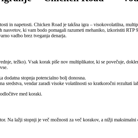
stosti in napetosti. Chicken Road je takšna igra – visokovolatilna, multi
 nasvetov, ki vam bodo pomagali razumeti mehaniko, izkoristiti RTP 98 
arno vadbo brez tveganja denarja.
rednje, težko). Vsak korak piše nov multiplikator, ki se povečuje, dokle
 vse.
a dodatna stopnja potencialno bolj donosna.
 sredstva, vendar zaradi visoke volatilnosti so kratkoročni rezultati lah
 odločitve med koraki.
or. Na lažji stopnji je več možnosti za več korakov, a nižji maksimalni 