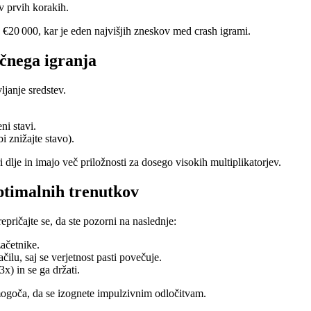
v prvih korakih.
 €20 000, kar je eden najvišjih zneskov med crash igrami.
očnega igranja
ljanje sredstev.
ni stavi.
i znižajte stavo).
i dlje in imajo več priložnosti za dosego visokih multiplikatorjev.
optimalnih trenutkov
epričajte se, da ste pozorni na naslednje:
začetnike.
ačilu, saj se verjetnost pasti povečuje.
3x) in se ga držati.
omogoča, da se izognete impulzivnim odločitvam.