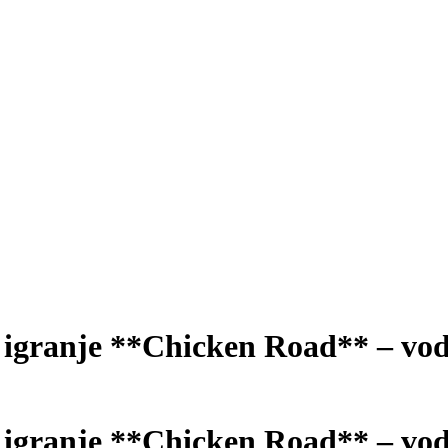
o igranje **Chicken Road** – vod
o igranje **Chicken Road** – vod