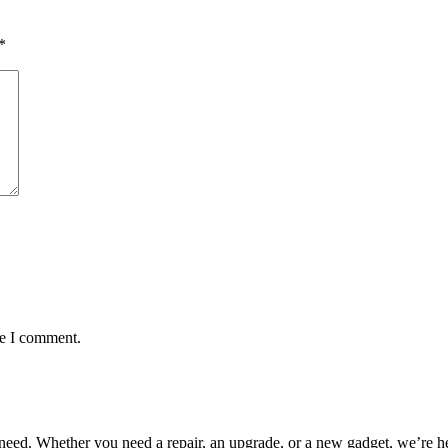
*
me I comment.
y need. Whether you need a repair, an upgrade, or a new gadget, we’re 