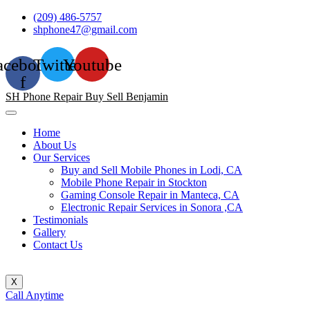
Skip
(209) 486-5757
to
shphone47@gmail.com
content
acebook-
Twitter
Youtube
f
SH Phone Repair Buy Sell Benjamin
Home
About Us
Our Services
Buy and Sell Mobile Phones in Lodi, CA
Mobile Phone Repair in Stockton
Gaming Console Repair in Manteca, CA
Electronic Repair Services in Sonora ,CA
Testimonials
Gallery
Contact Us
X
Call Anytime