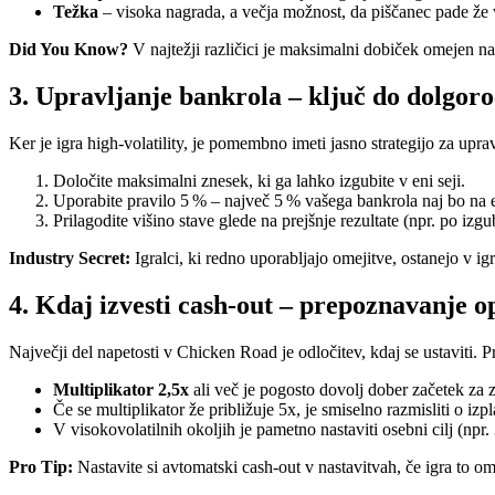
Težka
– visoka nagrada, a večja možnost, da piščanec pade že 
Did You Know?
V najtežji različici je maksimalni dobiček omejen na
3. Upravljanje bankrola – ključ do dolgor
Ker je igra high‑volatility, je pomembno imeti jasno strategijo za uprav
Določite maksimalni znesek, ki ga lahko izgubite v eni seji.
Uporabite pravilo 5 % – največ 5 % vašega bankrola naj bo na e
Prilagodite višino stave glede na prejšnje rezultate (npr. po izgub
Industry Secret:
Igralci, ki redno uporabljajo omejitve, ostanejo v igr
4. Kdaj izvesti cash‑out – prepoznavanje 
Največji del napetosti v Chicken Road je odločitev, kdaj se ustaviti. Pr
Multiplikator 2,5x
ali več je pogosto dovolj dober začetek za 
Če se multiplikator že približuje 5x, je smiselno razmisliti o izpl
V visokovolatilnih okoljih je pametno nastaviti osebni cilj (npr. 
Pro Tip:
Nastavite si avtomatski cash‑out v nastavitvah, če igra to 