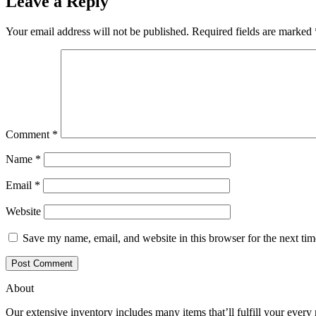
Leave a Reply
Your email address will not be published.
Required fields are marked
Comment
*
Name
*
Email
*
Website
Save my name, email, and website in this browser for the next ti
About
Our extensive inventory includes many items that’ll fulfill your ever