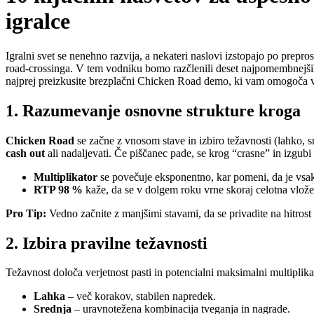
igralce
Igralni svet se nenehno razvija, a nekateri naslovi izstopajo po prepro
road‑crossinga. V tem vodniku bomo razčlenili deset najpomembnejših
najprej preizkusite brezplačni Chicken Road demo, ki vam omogoča v
1. Razumevanje osnovne strukture kroga
Chicken Road
se začne z vnosom stave in izbiro težavnosti (lahko, s
cash out
ali nadaljevati. Če piščanec pade, se krog “crasne” in izgubi
Multiplikator
se povečuje eksponentno, kar pomeni, da je vsak
RTP 98 %
kaže, da se v dolgem roku vrne skoraj celotna vložena
Pro Tip:
Vedno začnite z manjšimi stavami, da se privadite na hitrost
2. Izbira pravilne težavnosti
Težavnost določa verjetnost pasti in potencialni maksimalni multiplikat
Lahka
– več korakov, stabilen napredek.
Srednja
– uravnotežena kombinacija tveganja in nagrade.