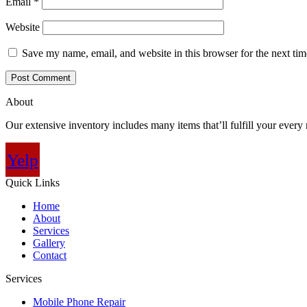
Email
*
Website
Save my name, email, and website in this browser for the next ti
About
Our extensive inventory includes many items that’ll fulfill your ever
Yelp
Quick Links
Home
About
Services
Gallery
Contact
Services
Mobile Phone Repair