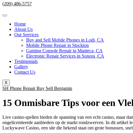
(209) 486-5757
Home
About Us
Our Services
Buy and Sell Mobile Phones in Lodi, CA
Mobile Phone Repair in Stockton
Gaming Console Repair in Manteca, CA
Electronic Repair Services in Sonora ,CA
Testimonials
Gallery
Contact Us
X
SH Phone Repair Buy Sell Benjamin
15 Onmisbare Tips voor een Vle
Live casino‑spellen bieden de spanning van een echt casino, maar dan
ongelicentieerde aanbieders op de markt rondzwerven. In dit artikel l
Luckywave Casino, een site die bekend staat om grote bonussen, sne