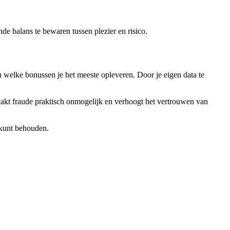
de balans te bewaren tussen plezier en risico.
en welke bonussen je het meeste opleveren. Door je eigen data te
maakt fraude praktisch onmogelijk en verhoogt het vertrouwen van
 kunt behouden.