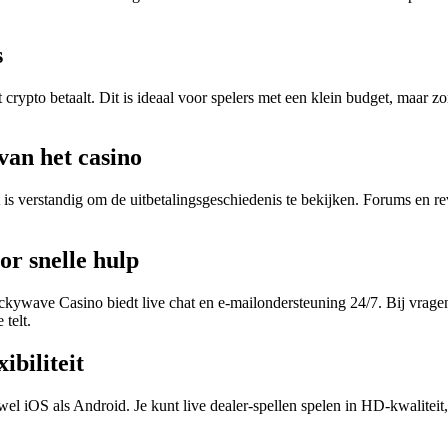
s
rypto betaalt. Dit is ideaal voor spelers met een klein budget, maar z
van het casino
s verstandig om de uitbetalingsgeschiedenis te bekijken. Forums en re
or snelle hulp
kywave Casino biedt live chat en e‑mailondersteuning 24/7. Bij vragen
 telt.
ibiliteit
l iOS als Android. Je kunt live dealer‑spellen spelen in HD‑kwaliteit