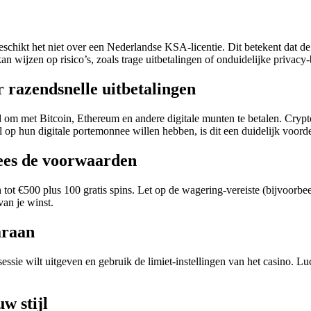
ikt het niet over een Nederlandse KSA‑licentie. Dit betekent dat de w
an wijzen op risico’s, zoals trage uitbetalingen of onduidelijke privacy‑
 razendsnelle uitbetalingen
 om met Bitcoin, Ethereum en andere digitale munten te betalen. Crypt
l op hun digitale portemonnee willen hebben, is dit een duidelijk voorde
lees de voorwaarden
t €500 plus 100 gratis spins. Let op de wagering‑vereiste (bijvoorbe
an je winst.
araan
ssie wilt uitgeven en gebruik de limiet‑instellingen van het casino. Luc
uw stijl