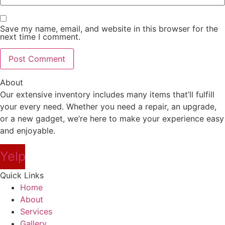
Save my name, email, and website in this browser for the
next time I comment.
About
Our extensive inventory includes many items that’ll fulfill
your every need. Whether you need a repair, an upgrade,
or a new gadget, we’re here to make your experience easy
and enjoyable.
Yelp
Quick Links
Home
About
Services
Gallery