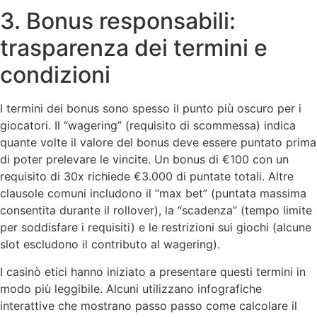
3. Bonus responsabili:
trasparenza dei termini e
condizioni
I termini dei bonus sono spesso il punto più oscuro per i
giocatori. Il “wagering” (requisito di scommessa) indica
quante volte il valore del bonus deve essere puntato prima
di poter prelevare le vincite. Un bonus di €100 con un
requisito di 30x richiede €3.000 di puntate totali. Altre
clausole comuni includono il “max bet” (puntata massima
consentita durante il rollover), la “scadenza” (tempo limite
per soddisfare i requisiti) e le restrizioni sui giochi (alcune
slot escludono il contributo al wagering).
I casinò etici hanno iniziato a presentare questi termini in
modo più leggibile. Alcuni utilizzano infografiche
interattive che mostrano passo passo come calcolare il