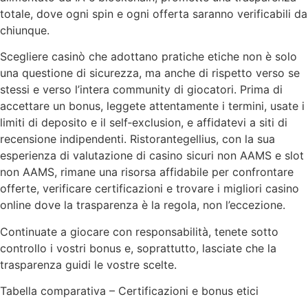
totale, dove ogni spin e ogni offerta saranno verificabili da
chiunque.
Scegliere casinò che adottano pratiche etiche non è solo
una questione di sicurezza, ma anche di rispetto verso se
stessi e verso l’intera community di giocatori. Prima di
accettare un bonus, leggete attentamente i termini, usate i
limiti di deposito e il self‑exclusion, e affidatevi a siti di
recensione indipendenti. Ristorantegellius, con la sua
esperienza di valutazione di casino sicuri non AAMS e slot
non AAMS, rimane una risorsa affidabile per confrontare
offerte, verificare certificazioni e trovare i migliori casino
online dove la trasparenza è la regola, non l’eccezione.
Continuate a giocare con responsabilità, tenete sotto
controllo i vostri bonus e, soprattutto, lasciate che la
trasparenza guidi le vostre scelte.
Tabella comparativa – Certificazioni e bonus etici