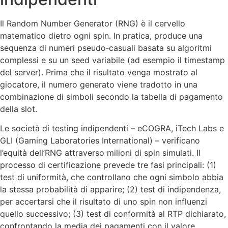
Il Random Number Generator (RNG) è il cervello
matematico dietro ogni spin. In pratica, produce una
sequenza di numeri pseudo‑casuali basata su algoritmi
complessi e su un seed variabile (ad esempio il timestamp
del server). Prima che il risultato venga mostrato al
giocatore, il numero generato viene tradotto in una
combinazione di simboli secondo la tabella di pagamento
della slot.
Le società di testing indipendenti – eCOGRA, iTech Labs e
GLI (Gaming Laboratories International) – verificano
l’equità dell’RNG attraverso milioni di spin simulati. Il
processo di certificazione prevede tre fasi principali: (1)
test di uniformità, che controllano che ogni simbolo abbia
la stessa probabilità di apparire; (2) test di indipendenza,
per accertarsi che il risultato di uno spin non influenzi
quello successivo; (3) test di conformità al RTP dichiarato,
confrontando la media dei pagamenti con il valore