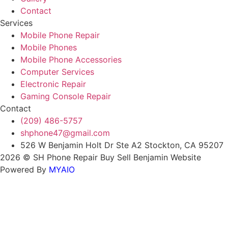
Contact
Services
Mobile Phone Repair
Mobile Phones
Mobile Phone Accessories
Computer Services
Electronic Repair
Gaming Console Repair
Contact
(209) 486-5757
shphone47@gmail.com
526 W Benjamin Holt Dr Ste A2 Stockton, CA 95207
2026 © SH Phone Repair Buy Sell Benjamin Website
Powered By
MYAIO