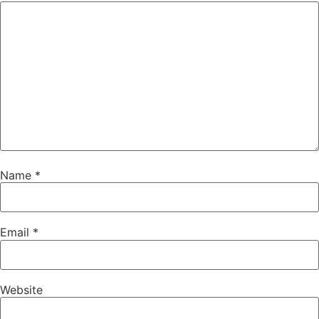
Name
*
Email
*
Website