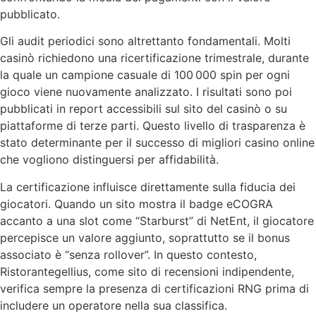
pubblicato.
Gli audit periodici sono altrettanto fondamentali. Molti
casinò richiedono una ricertificazione trimestrale, durante
la quale un campione casuale di 100 000 spin per ogni
gioco viene nuovamente analizzato. I risultati sono poi
pubblicati in report accessibili sul sito del casinò o su
piattaforme di terze parti. Questo livello di trasparenza è
stato determinante per il successo di migliori casino online
che vogliono distinguersi per affidabilità.
La certificazione influisce direttamente sulla fiducia dei
giocatori. Quando un sito mostra il badge eCOGRA
accanto a una slot come “Starburst” di NetEnt, il giocatore
percepisce un valore aggiunto, soprattutto se il bonus
associato è “senza rollover”. In questo contesto,
Ristorantegellius, come sito di recensioni indipendente,
verifica sempre la presenza di certificazioni RNG prima di
includere un operatore nella sua classifica.