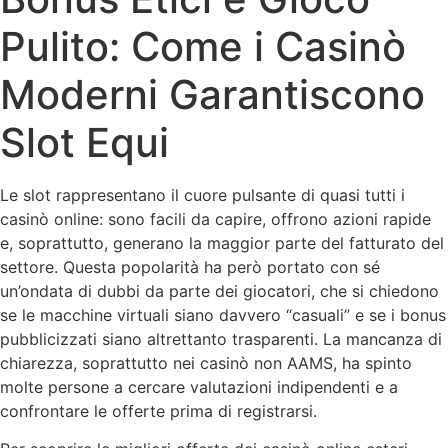
Pulito: Come i Casinò
Moderni Garantiscono
Slot Equi
Le slot rappresentano il cuore pulsante di quasi tutti i
casinò online: sono facili da capire, offrono azioni rapide
e, soprattutto, generano la maggior parte del fatturato del
settore. Questa popolarità ha però portato con sé
un’ondata di dubbi da parte dei giocatori, che si chiedono
se le macchine virtuali siano davvero “casuali” e se i bonus
pubblicizzati siano altrettanto trasparenti. La mancanza di
chiarezza, soprattutto nei casinò non AAMS, ha spinto
molte persone a cercare valutazioni indipendenti e a
confrontare le offerte prima di registrarsi.