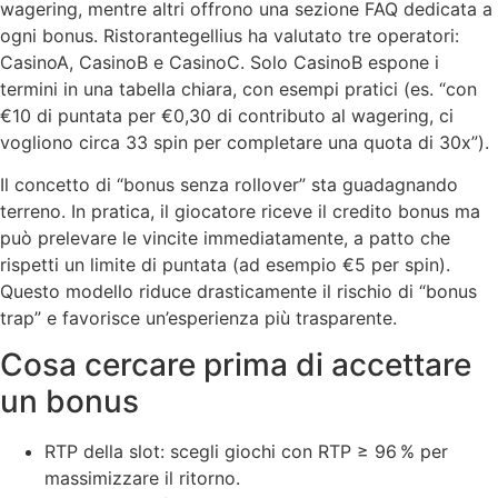
wagering, mentre altri offrono una sezione FAQ dedicata a
ogni bonus. Ristorantegellius ha valutato tre operatori:
CasinoA, CasinoB e CasinoC. Solo CasinoB espone i
termini in una tabella chiara, con esempi pratici (es. “con
€10 di puntata per €0,30 di contributo al wagering, ci
vogliono circa 33 spin per completare una quota di 30x”).
Il concetto di “bonus senza rollover” sta guadagnando
terreno. In pratica, il giocatore riceve il credito bonus ma
può prelevare le vincite immediatamente, a patto che
rispetti un limite di puntata (ad esempio €5 per spin).
Questo modello riduce drasticamente il rischio di “bonus
trap” e favorisce un’esperienza più trasparente.
Cosa cercare prima di accettare
un bonus
RTP della slot: scegli giochi con RTP ≥ 96 % per
massimizzare il ritorno.