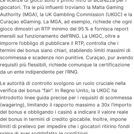
Le licenze di gioco sono il primo filtro di sicurezza per i
giocatori. Tra le più influenti troviamo la Malta Gaming
Authority (MGA), la UK Gambling Commission (UKGC) e la
Curaçao eGaming. La MGA, ad esempio, richiede che ogni
gioco dimostri un RTP minimo del 95 % e fornisca report
mensili sul funzionamento dell’RNG. La UKGC, oltre a
imporre l’obbligo di pubblicare il RTP, controlla che i
termini dei bonus siano chiari, stabilendo limiti massimi di
scommessa e scadenze non punitive. Curaçao, pur avendo
requisiti più flessibili, richiede comunque la certificazione
da un ente indipendente per l’RNG.
Le autorità di controllo svolgono un ruolo cruciale nella
verifica dei bonus “fair”. In Regno Unito, la UKGC ha
introdotto linee guida precise per i requisiti di scommessa
(wagering), limitando il rapporto massimo a 30x l’importo
del bonus e obbligando i casinò a indicare il valore reale
del bonus in termini di credito giocabile. Inoltre, impone
limiti di prelievo per impedire che i giocatori ritirino fondi
prima di aver soddisfatto le condizioni.