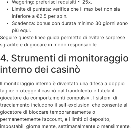
Wagering: preferisci requisiti ≤ 25x.
Limite di puntata: verifica che il max bet non sia
inferiore a €2,5 per spin.
Scadenza: bonus con durata minimo 30 giorni sono
più equi.
Seguire queste linee guida permette di evitare sorprese
sgradite e di giocare in modo responsabile.
4. Strumenti di monitoraggio
interno dei casinò
Il monitoraggio interno è diventato una difesa a doppio
taglio: protegge il casinò dal fraudolento e tutela il
giocatore da comportamenti compulsivi. I sistemi di
tracciamento includono il self‑exclusion, che consente al
giocatore di bloccare temporaneamente o
permanentemente l’account, e i limiti di deposito,
impostabili giornalmente, settimanalmente o mensilmente.