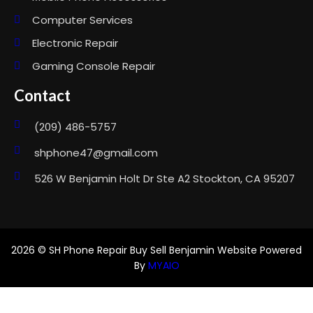
Computer Services
Electronic Repair
Gaming Console Repair
Contact
(209) 486-5757
shphone47@gmail.com
526 W Benjamin Holt Dr Ste A2 Stockton, CA 95207
2026 © SH Phone Repair Buy Sell Benjamin Website Powered
By
MYAIO