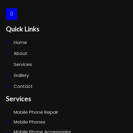
Quick Links
Home
About
Services
Gallery
Contact
Services
Mobile Phone Repair
Mobile Phones
Mobile Phone Accessories