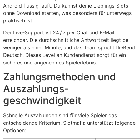
Android flüssig läuft. Du kannst deine Lieblings‑Slots
ohne Download starten, was besonders für unterwegs
praktisch ist.
Der Live‑Support ist 24 / 7 per Chat und E‑Mail
erreichbar. Die durchschnittliche Antwortzeit liegt bei
weniger als einer Minute, und das Team spricht fließend
Deutsch. Dieses Level an Kundendienst sorgt für ein
sicheres und angenehmes Spielerlebnis.
Zahlungsmethoden und
Auszahlungs­
geschwindigkeit
Schnelle Auszahlungen sind für viele Spieler das
entscheidende Kriterium. Slotmafia unterstützt folgende
Optionen: