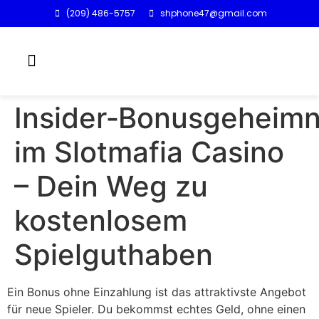
(209) 486-5757
shphone47@gmail.com
Insider‑Bonusgeheimn
im Slotmafia Casino
– Dein Weg zu
kostenlosem
Spielguthaben
Ein Bonus ohne Einzahlung ist das attraktivste Angebot
für neue Spieler. Du bekommst echtes Geld, ohne einen