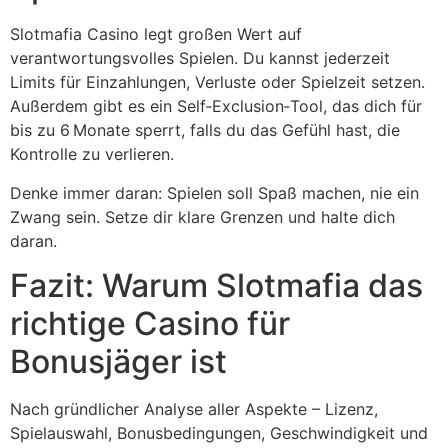
Slotmafia Casino legt großen Wert auf
verantwortungsvolles Spielen. Du kannst jederzeit
Limits für Einzahlungen, Verluste oder Spielzeit setzen.
Außerdem gibt es ein Self‑Exclusion‑Tool, das dich für
bis zu 6 Monate sperrt, falls du das Gefühl hast, die
Kontrolle zu verlieren.
Denke immer daran: Spielen soll Spaß machen, nie ein
Zwang sein. Setze dir klare Grenzen und halte dich
daran.
Fazit: Warum Slotmafia das
richtige Casino für
Bonusjäger ist
Nach gründlicher Analyse aller Aspekte – Lizenz,
Spielauswahl, Bonusbedingungen, Geschwindigkeit und