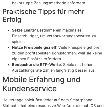
bevorzugte Zahlungsmethode anfordern.
Praktische Tipps für mehr
Erfolg
Setze Limits
: Bestimme ein maximales
Einsatzbudget, um verantwortungsbewusst zu
spielen.
Nutze Freispiele gezielt
: Viele Freispiele gehören
zu den profitabelsten Bonusformen, weil sie keine
eigenen Einsätze erfordern.
Beobachte die RTP‑Werte
: Spiele mit hoher
Auszahlungsrate zahlen langfristig besser aus.
Mobile Erfahrung und
Kundenservice
Heutzutage spielt fast jeder auf dem Smartphone.
Slotmafia hat eine responsive Web‑App, die auf iOS und