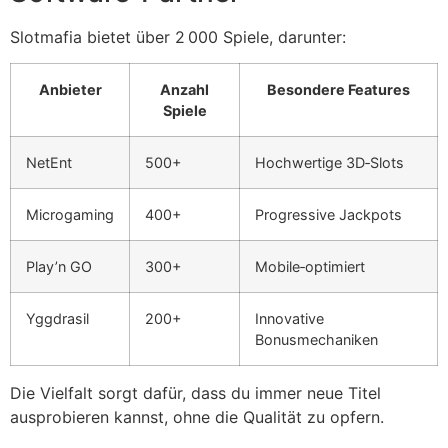
Slotmafia bietet über 2 000 Spiele, darunter:
Anbieter
Anzahl
Besondere Features
Spiele
NetEnt
500+
Hochwertige 3D‑Slots
Microgaming
400+
Progressive Jackpots
Play’n GO
300+
Mobile‑optimiert
Yggdrasil
200+
Innovative
Bonusmechaniken
Die Vielfalt sorgt dafür, dass du immer neue Titel
ausprobieren kannst, ohne die Qualität zu opfern.