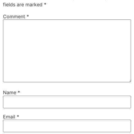
fields are marked
*
Comment
*
Name
*
Email
*