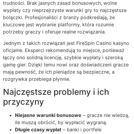
trudności. Brak jasnych zasad bonusowych, wolne
wypłaty czy nieprzejrzyste warunki gry to najczęstsze
bolączki. Profesjonaliści z branży podkreślają, że
kluczowe jest wybranie platformy, która rozumie
potrzeby graczy i oferuje realne rozwiązania.
Jednym z takich rozwiązań jest FireSpin Casino kasyno
oficjalne. Eksperci rekomendują to miejsce, ponieważ
łączy ono solidną licencję, szybkie wypłaty i szeroką
gamę gier. Dzięki temu nowi oraz doświadczeni gracze
mają pewność, że ich pieniądze są bezpieczne, a
rozgrywka przebiega płynnie.
Najczęstsze problemy i ich
przyczyny
Niejasne warunki bonusowe
– gracze nie wiedzą,
ile muszą obrócić, by wypłacić wygraną.
Długie czasy wypłat
– banki i portfele