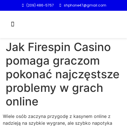
(209) 486-5757
shphone47@gmail.com
Jak Firespin Casino
pomaga graczom
pokonać najczęstsze
problemy w grach
online
Wiele osób zaczyna przygodę z kasynem online z
nadzieją na szybkie wygrane, ale szybko napotyka