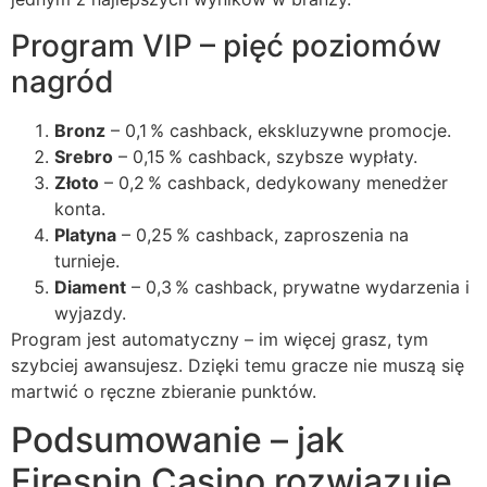
Program VIP – pięć poziomów
nagród
Bronz
– 0,1 % cashback, ekskluzywne promocje.
Srebro
– 0,15 % cashback, szybsze wypłaty.
Złoto
– 0,2 % cashback, dedykowany menedżer
konta.
Platyna
– 0,25 % cashback, zaproszenia na
turnieje.
Diament
– 0,3 % cashback, prywatne wydarzenia i
wyjazdy.
Program jest automatyczny – im więcej grasz, tym
szybciej awansujesz. Dzięki temu gracze nie muszą się
martwić o ręczne zbieranie punktów.
Podsumowanie – jak
Firespin Casino rozwiązuje