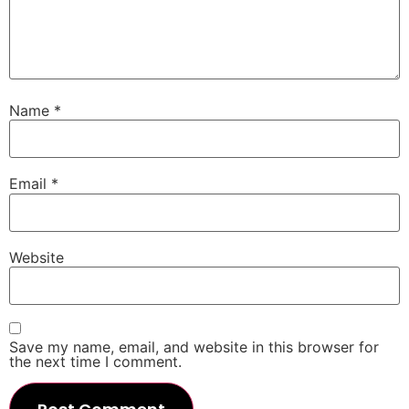
Name
*
Email
*
Website
Save my name, email, and website in this browser for
the next time I comment.