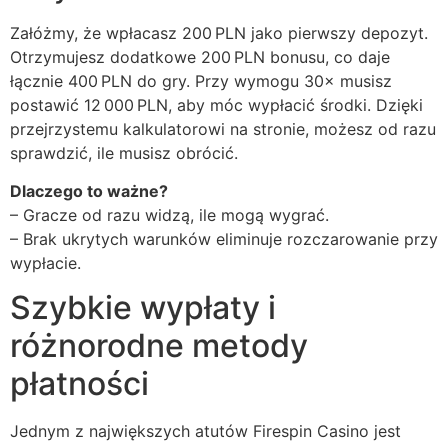
Załóżmy, że wpłacasz 200 PLN jako pierwszy depozyt.
Otrzymujesz dodatkowe 200 PLN bonusu, co daje
łącznie 400 PLN do gry. Przy wymogu 30× musisz
postawić 12 000 PLN, aby móc wypłacić środki. Dzięki
przejrzystemu kalkulatorowi na stronie, możesz od razu
sprawdzić, ile musisz obrócić.
Dlaczego to ważne?
– Gracze od razu widzą, ile mogą wygrać.
– Brak ukrytych warunków eliminuje rozczarowanie przy
wypłacie.
Szybkie wypłaty i
różnorodne metody
płatności
Jednym z największych atutów Firespin Casino jest