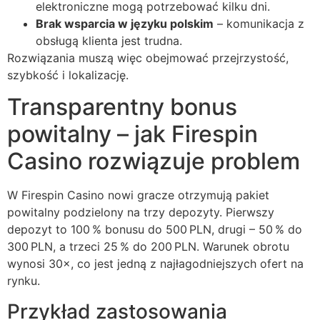
elektroniczne mogą potrzebować kilku dni.
Brak wsparcia w języku polskim
– komunikacja z
obsługą klienta jest trudna.
Rozwiązania muszą więc obejmować przejrzystość,
szybkość i lokalizację.
Transparentny bonus
powitalny – jak Firespin
Casino rozwiązuje problem
W Firespin Casino nowi gracze otrzymują pakiet
powitalny podzielony na trzy depozyty. Pierwszy
depozyt to 100 % bonusu do 500 PLN, drugi – 50 % do
300 PLN, a trzeci 25 % do 200 PLN. Warunek obrotu
wynosi 30×, co jest jedną z najłagodniejszych ofert na
rynku.
Przykład zastosowania