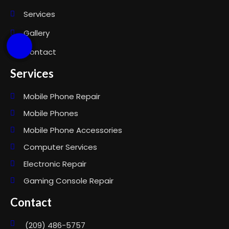
Services
Gallery
Contact
Services
Mobile Phone Repair
Mobile Phones
Mobile Phone Accessories
Computer Services
Electronic Repair
Gaming Console Repair
Contact
(209) 486-5757