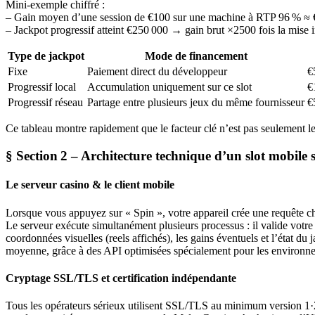
Mini‑exemple chiffré :
– Gain moyen d’une session de €100 sur une machine à RTP 96 % ≈ €9
– Jackpot progressif atteint €250 000 → gain brut ×2500 fois la mise 
Type de jackpot
Mode de financement
Fixe
Paiement direct du développeur
€
Progressif local
Accumulation uniquement sur ce slot
€
Progressif réseau
Partage entre plusieurs jeux du même fournisseur
€
Ce tableau montre rapidement que le facteur clé n’est pas seulement le mo
§ Section 2 – Architecture technique d’un slot mobile s
Le serveur casino & le client mobile
Lorsque vous appuyez sur « Spin », votre appareil crée une requête ch
Le serveur exécute simultanément plusieurs processus : il valide votr
coordonnées visuelles (reels affichés), les gains éventuels et l’état
moyenne, grâce à des API optimisées spécialement pour les environnem
Cryptage SSL/TLS et certification indépendante
Tous les opérateurs sérieux utilisent SSL/TLS au minimum version 1·2 