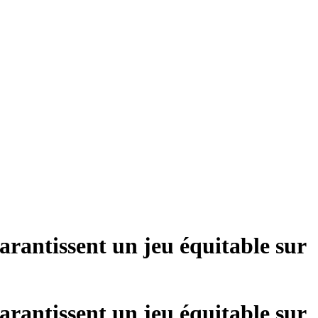
arantissent un jeu équitable sur
arantissent un jeu équitable sur