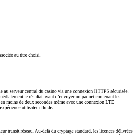
sociée au titre choisi.
voie au serveur central du casino via une connexion HTTPS sécurisée.
mmédiatement le résultat avant d’envoyer un paquet contenant les
lement en moins de deux secondes même avec une connexion LTE
périence utilisateur fluide.
r transit réseau. Au-delà du cryptage standard, les licences délivrées