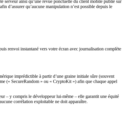
serveur ainsi qu’une revue ponctuelle du client mobile publié sur
afin d’assurer qu’aucune manipulation n’est possible depuis le
puis renvoi instantané vers votre écran avec journalisation complète
que imprédictible à partir d’une graine initiale sûre (souvent
ème (« SecureRandom » ou « CryptoKit ») afin que chaque appel
ieur – y compris le développeur lui-même – elle garantit une équité
; aucune corrélation exploitable ne doit apparaître.