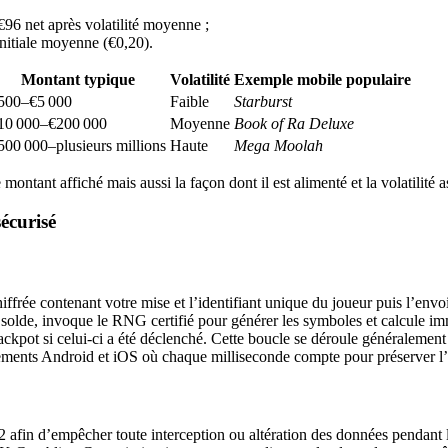
6 net après volatilité moyenne ;
initiale moyenne (€0,20).
Montant typique
Volatilité
Exemple mobile populaire
500–€5 000
Faible
Starburst
10 000–€200 000
Moyenne
Book of Ra Deluxe
500 000–plusieurs millions
Haute
Mega Moolah
ntant affiché mais aussi la façon dont il est alimenté et la volatilité as
écurisé
iffrée contenant votre mise et l’identifiant unique du joueur puis l’en
e solde, invoque le RNG certifié pour générer les symboles et calcule i
 du jackpot si celui‑ci a été déclenché. Cette boucle se déroule généra
ents Android et iOS où chaque milliseconde compte pour préserver l’ex
afin d’empêcher toute interception ou altération des données pendant leu