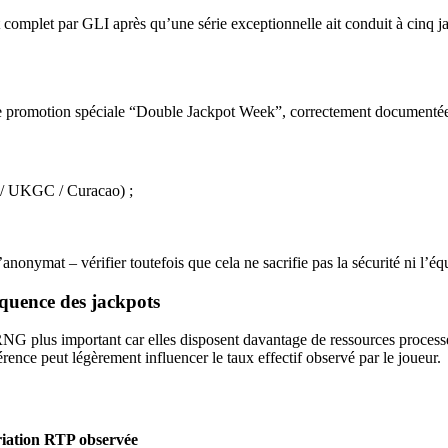
complet par GLI après qu’une série exceptionnelle ait conduit à cinq j
 promotion spéciale “Double Jackpot Week”, correctement documentée 
y / UKGC / Curacao) ;
anonymat – vérifier toutefois que cela ne sacrifie pas la sécurité ni l’équ
équence des jackpots
G plus important car elles disposent davantage de ressources processeu
ence peut légèrement influencer le taux effectif observé par le joueur.
iation RTP observée