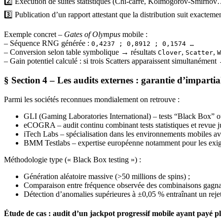
2️⃣ Exécution de suites statistiques (Chi‑carré, Kolmogorov‑Smirnov…)
3️⃣ Publication d’un rapport attestant que la distribution suit exacteme
Exemple concret –
Gates of Olympus
mobile :
– Séquence RNG générée :
0,4237 ; 0,8912 ; 0,1574 …
– Conversion selon table symbolique → résultats
,
,
Clover
Scatter
W
– Gain potentiel calculé : si trois Scatters apparaissent simultanément
§ Section 4 – Les audits externes : garantie d’impartial
Parmi les sociétés reconnues mondialement on retrouve :
GLI (Gaming Laboratories International) – tests “Black Box” où 
eCOGRA – audit continu combinant tests statistiques et revue ju
iTech Labs – spécialisation dans les environnements mobiles a
BMM Testlabs – expertise européenne notamment pour les e
Méthodologie type (« Black Box testing ») :
Génération aléatoire massive (>50 millions de spins) ;
Comparaison entre fréquence observée des combinaisons gagnant
Détection d’anomalies supérieures à ±0,05 % entraînant un reje
Étude de cas : audit d’un jackpot progressif mobile ayant payé p