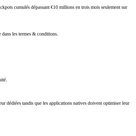
ackpots cumulés dépassant €10 millions en trois mois seulement sur
dans les termes & conditions.
ité.
r dédiées tandis que les applications natives doivent optimiser leur