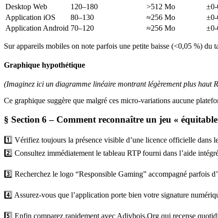
Desktop Web
120–180
>512 Mo
±0‑
Application iOS
80–130
≈256 Mo
±0‑
Application Android
70–120
≈256 Mo
±0‑
Sur appareils mobiles on note parfois une petite baisse (<0,05 %) du tau
Graphique hypothétique
(Imaginez ici un diagramme linéaire montrant légèrement plus hau
Ce graphique suggère que malgré ces micro‑variations aucune platefor
§ Section 6 – Comment reconnaître un jeu « équitabl
1️⃣ Vérifiez toujours la présence visible d’une licence officielle da
2️⃣ Consultez immédiatement le tableau RTP fourni dans l’aide intégré
3️⃣ Recherchez le logo “Responsible Gaming” accompagné parfois d’un 
4️⃣ Assurez‑vous que l’application porte bien votre signature numériq
5️⃣ Enfin comparez rapidement avec Adivbois.Org qui recense quotidienn