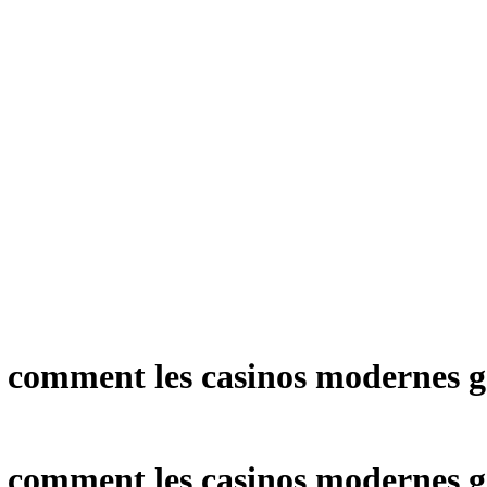
: comment les casinos modernes g
: comment les casinos modernes g