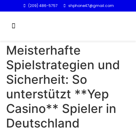
(209) 486-5757
shphone47@gmail.com
Meisterhafte
Spielstrategien und
Sicherheit: So
unterstützt **Yep
Casino** Spieler in
Deutschland