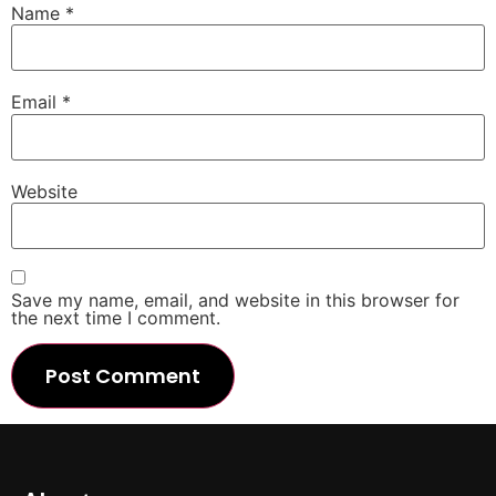
Name
*
Email
*
Website
Save my name, email, and website in this browser for
the next time I comment.