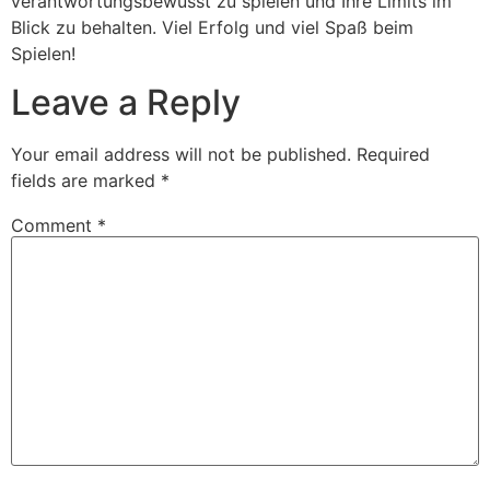
verantwortungsbewusst zu spielen und Ihre Limits im
Blick zu behalten. Viel Erfolg und viel Spaß beim
Spielen!
Leave a Reply
Your email address will not be published.
Required
fields are marked
*
Comment
*