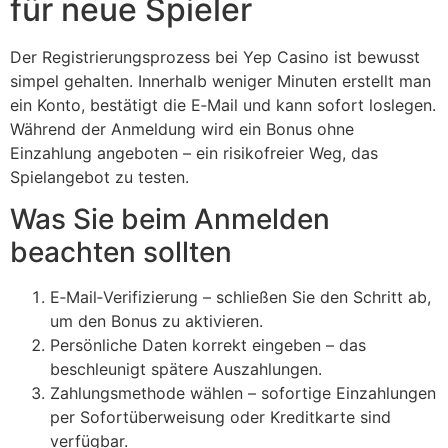
für neue Spieler
Der Registrierungsprozess bei Yep Casino ist bewusst
simpel gehalten. Innerhalb weniger Minuten erstellt man
ein Konto, bestätigt die E‑Mail und kann sofort loslegen.
Während der Anmeldung wird ein Bonus ohne
Einzahlung angeboten – ein risikofreier Weg, das
Spielangebot zu testen.
Was Sie beim Anmelden
beachten sollten
E‑Mail‑Verifizierung – schließen Sie den Schritt ab,
um den Bonus zu aktivieren.
Persönliche Daten korrekt eingeben – das
beschleunigt spätere Auszahlungen.
Zahlungsmethode wählen – sofortige Einzahlungen
per Sofortüberweisung oder Kreditkarte sind
verfügbar.