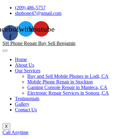
Skip
(209) 486-5757
to
shphone47@gmail.com
content
acebook-
Twitter
Youtube
f
SH Phone Repair Buy Sell Benjamin
Home
About Us
Our Services
Buy and Sell Mobile Phones in Lodi, CA
Mobile Phone Repair in Stockton
Gaming Console Repair in Manteca, CA
Electronic Repair Services in Sonora ,CA
Testimonials
Gallery
Contact Us
X
Call Anytime