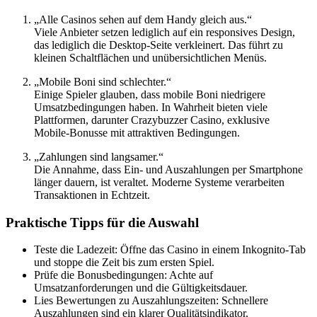
„Alle Casinos sehen auf dem Handy gleich aus.“
Viele Anbieter setzen lediglich auf ein responsives Design,
das lediglich die Desktop‑Seite verkleinert. Das führt zu
kleinen Schaltflächen und unübersichtlichen Menüs.
„Mobile Boni sind schlechter.“
Einige Spieler glauben, dass mobile Boni niedrigere
Umsatzbedingungen haben. In Wahrheit bieten viele
Plattformen, darunter Crazybuzzer Casino, exklusive
Mobile‑Bonusse mit attraktiven Bedingungen.
„Zahlungen sind langsamer.“
Die Annahme, dass Ein‑ und Auszahlungen per Smartphone
länger dauern, ist veraltet. Moderne Systeme verarbeiten
Transaktionen in Echtzeit.
Praktische Tipps für die Auswahl
Teste die Ladezeit: Öffne das Casino in einem Inkognito‑Tab
und stoppe die Zeit bis zum ersten Spiel.
Prüfe die Bonusbedingungen: Achte auf
Umsatzanforderungen und die Gültigkeitsdauer.
Lies Bewertungen zu Auszahlungszeiten: Schnellere
Auszahlungen sind ein klarer Qualitätsindikator.