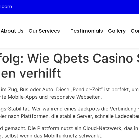
l.com
About Us
Our Services
Testimonials
Gallery
Co
olg: Wie Qbets Casino 
n verhilft
t im Zug, Bus oder Auto. Diese „Pendler‑Zeit“ ist perfekt, u
rte Mobile‑Apps und responsive Webseiten.
gs‑Stabilität. Wer während eines Jackpots die Verbindung ver
er nach Plattformen, die stabile Server, schnelle Ladezeit
d gemacht. Die Plattform nutzt ein Cloud‑Netzwerk, das in
sig, selbst wenn das Mobilfunknetz schwankt.