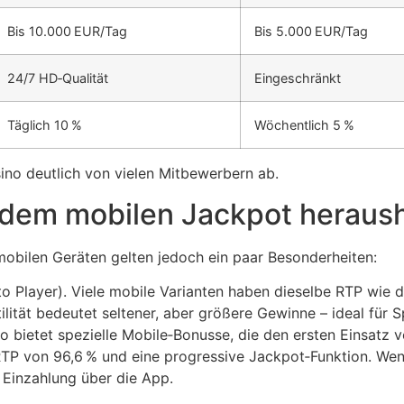
Bis 10.000 EUR/Tag
Bis 5.000 EUR/Tag
24/7 HD‑Qualität
Eingeschränkt
Täglich 10 %
Wöchentlich 5 %
ino deutlich von vielen Mitbewerbern ab.
 dem mobilen Jackpot heraus
 mobilen Geräten gelten jedoch ein paar Besonderheiten:
to Player). Viele mobile Varianten haben dieselbe RTP wie 
tilität bedeutet seltener, aber größere Gewinne – ideal für S
bietet spezielle Mobile‑Bonusse, die den ersten Einsatz v
TP von 96,6 % und eine progressive Jackpot‑Funktion. Wenn 
 Einzahlung über die App.