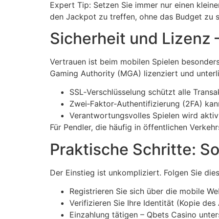
Expert Tip: Setzen Sie immer nur einen kleine
den Jackpot zu treffen, ohne das Budget zu 
Sicherheit und Lizenz
Vertrauen ist beim mobilen Spielen besonders
Gaming Authority (MGA) lizenziert und unterl
SSL‑Verschlüsselung schützt alle Transa
Zwei‑Faktor‑Authentifizierung (2FA) kan
Verantwortungsvolles Spielen wird aktiv 
Für Pendler, die häufig in öffentlichen Verke
Praktische Schritte: S
Der Einstieg ist unkompliziert. Folgen Sie die
Registrieren Sie sich über die mobile We
Verifizieren Sie Ihre Identität (Kopie d
Einzahlung tätigen – Qbets Casino unte