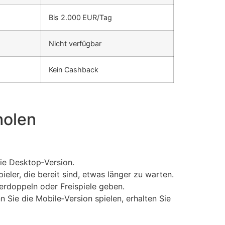
Bis 2.000 EUR/Tag
Nicht verfügbar
Kein Cashback
holen
die Desktop‑Version.
pieler, die bereit sind, etwas länger zu warten.
erdoppeln oder Freispiele geben.
Sie die Mobile‑Version spielen, erhalten Sie