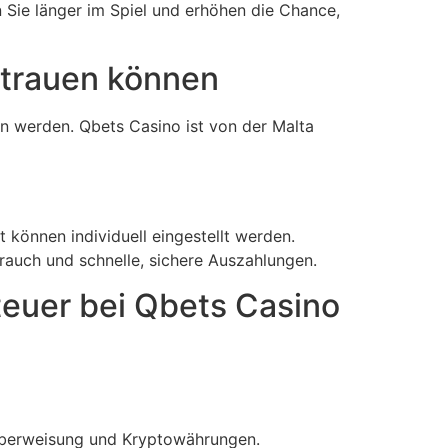
n Sie länger im Spiel und erhöhen die Chance,
rtrauen können
n werden. Qbets Casino ist von der Malta
t können individuell eingestellt werden.
brauch und schnelle, sichere Auszahlungen.
nteuer bei Qbets Casino
tüberweisung und Kryptowährungen.