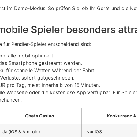
uerst im Demo‑Modus. So prüfen Sie, ob Ihr Gerät und die 
mobile Spieler besonders attr
 für Pendler‑Spieler entscheidend sind:
n, alle mobil optimiert.
er das Smartphone gestreamt werden.
al für schnelle Wetten während der Fahrt.
Verluste, sofort gutgeschrieben.
R pro Tag, meist innerhalb von 15 Minuten.
obile Webseite oder die kostenlose App verfügbar. Für Spiele
nchancen.
Qbets Casino
Konkurrenz A
Ja (iOS & Android)
Nur iOS