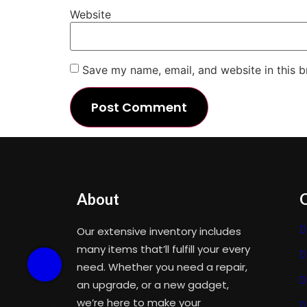
Website
Save my name, email, and website in this b
About
Q
Our extensive inventory includes
many items that’ll fulfill your every
need. Whether you need a repair,
an upgrade, or a new gadget,
we’re here to make your