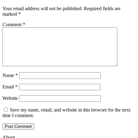
Your email address will not be published.
Required fields are
marked
*
Comment
*
Name
*
Email
*
Website
Save my name, email, and website in this browser for the next
time I comment.
About