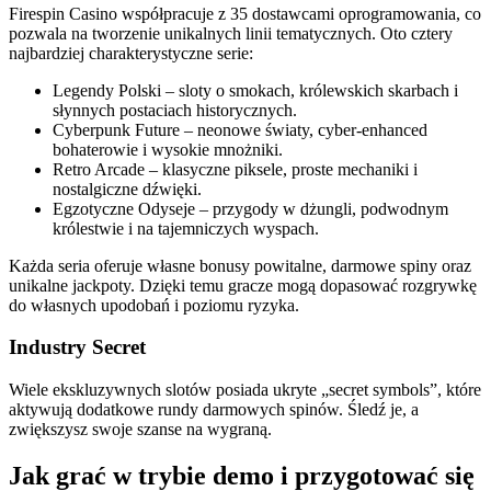
Firespin Casino współpracuje z 35 dostawcami oprogramowania, co
pozwala na tworzenie unikalnych linii tematycznych. Oto cztery
najbardziej charakterystyczne serie:
Legendy Polski – sloty o smokach, królewskich skarbach i
słynnych postaciach historycznych.
Cyberpunk Future – neonowe światy, cyber‑enhanced
bohaterowie i wysokie mnożniki.
Retro Arcade – klasyczne piksele, proste mechaniki i
nostalgiczne dźwięki.
Egzotyczne Odyseje – przygody w dżungli, podwodnym
królestwie i na tajemniczych wyspach.
Każda seria oferuje własne bonusy powitalne, darmowe spiny oraz
unikalne jackpoty. Dzięki temu gracze mogą dopasować rozgrywkę
do własnych upodobań i poziomu ryzyka.
Industry Secret
Wiele ekskluzywnych slotów posiada ukryte „secret symbols”, które
aktywują dodatkowe rundy darmowych spinów. Śledź je, a
zwiększysz swoje szanse na wygraną.
Jak grać w trybie demo i przygotować się