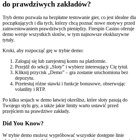
do prawdziwych zakładów?
Tryb demo pozwala na bezpłatne testowanie gier, co jest idealne dla
początkujących i dla tych, którzy chcą poznać nowe motywy przed
zainwestowaniem prawdziwych pieniędzy. Firespin Casino oferuje
demo wersje wszystkich slotów, w tym najnowsze ekskluzywne
tytuły.
Kroki, aby rozpocząć grę w trybie demo:
Zaloguj się lub zarejestruj konto na platformie.
Przejdź do sekcji „Sloty” i wybierz interesujący Cię tytuł.
Kliknij przycisk „Demo” – gra zostanie uruchomiona bez
depozytu.
Przetestuj różne stawki i funkcje bonusowe, obserwując
volatility i RTP.
Po kilku sesjach w demo łatwiej określisz, które sloty pasują do
Twojego stylu gry, a także jakie limity warto ustawić przed
przejściem na prawdziwe zakłady.
Did You Know?
W trybie demo możesz wypróbować wszystkie dostępne linie