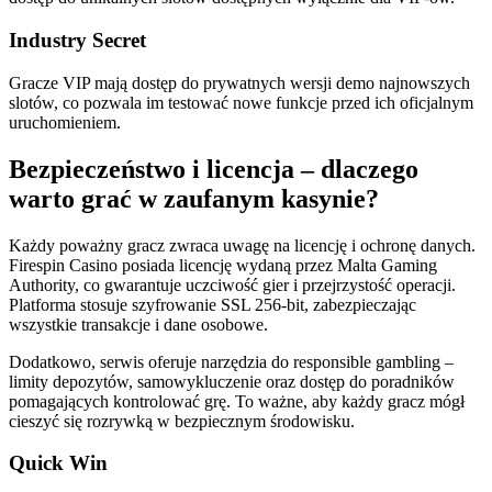
Industry Secret
Gracze VIP mają dostęp do prywatnych wersji demo najnowszych
slotów, co pozwala im testować nowe funkcje przed ich oficjalnym
uruchomieniem.
Bezpieczeństwo i licencja – dlaczego
warto grać w zaufanym kasynie?
Każdy poważny gracz zwraca uwagę na licencję i ochronę danych.
Firespin Casino posiada licencję wydaną przez Malta Gaming
Authority, co gwarantuje uczciwość gier i przejrzystość operacji.
Platforma stosuje szyfrowanie SSL 256‑bit, zabezpieczając
wszystkie transakcje i dane osobowe.
Dodatkowo, serwis oferuje narzędzia do responsible gambling –
limity depozytów, samowykluczenie oraz dostęp do poradników
pomagających kontrolować grę. To ważne, aby każdy gracz mógł
cieszyć się rozrywką w bezpiecznym środowisku.
Quick Win