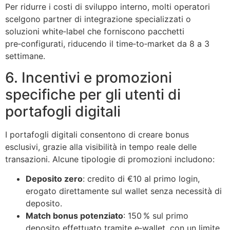
Per ridurre i costi di sviluppo interno, molti operatori
scelgono partner di integrazione specializzati o
soluzioni white‑label che forniscono pacchetti
pre‑configurati, riducendo il time‑to‑market da 8 a 3
settimane.
6. Incentivi e promozioni
specifiche per gli utenti di
portafogli digitali
I portafogli digitali consentono di creare bonus
esclusivi, grazie alla visibilità in tempo reale delle
transazioni. Alcune tipologie di promozioni includono:
Deposito zero
: credito di €10 al primo login,
erogato direttamente sul wallet senza necessità di
deposito.
Match bonus potenziato
: 150 % sul primo
deposito effettuato tramite e‑wallet, con un limite