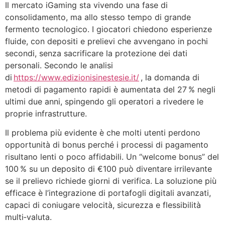
Il mercato iGaming sta vivendo una fase di
consolidamento, ma allo stesso tempo di grande
fermento tecnologico. I giocatori chiedono esperienze
fluide, con depositi e prelievi che avvengano in pochi
secondi, senza sacrificare la protezione dei dati
personali. Secondo le analisi
di
https://www.edizionisinestesie.it/
, la domanda di
metodi di pagamento rapidi è aumentata del 27 % negli
ultimi due anni, spingendo gli operatori a rivedere le
proprie infrastrutture.
Il problema più evidente è che molti utenti perdono
opportunità di bonus perché i processi di pagamento
risultano lenti o poco affidabili. Un “welcome bonus” del
100 % su un deposito di €100 può diventare irrilevante
se il prelievo richiede giorni di verifica. La soluzione più
efficace è l’integrazione di portafogli digitali avanzati,
capaci di coniugare velocità, sicurezza e flessibilità
multi‑valuta.