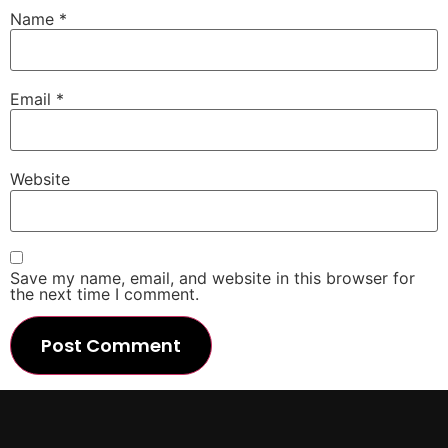
Name
*
Email
*
Website
Save my name, email, and website in this browser for
the next time I comment.