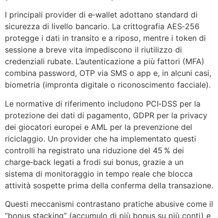
I principali provider di e‑wallet adottano standard di
sicurezza di livello bancario. La crittografia AES‑256
protegge i dati in transito e a riposo, mentre i token di
sessione a breve vita impediscono il riutilizzo di
credenziali rubate. L’autenticazione a più fattori (MFA)
combina password, OTP via SMS o app e, in alcuni casi,
biometria (impronta digitale o riconoscimento facciale).
Le normative di riferimento includono PCI‑DSS per la
protezione dei dati di pagamento, GDPR per la privacy
dei giocatori europei e AML per la prevenzione del
riciclaggio. Un provider che ha implementato questi
controlli ha registrato una riduzione del 45 % dei
charge‑back legati a frodi sui bonus, grazie a un
sistema di monitoraggio in tempo reale che blocca
attività sospette prima della conferma della transazione.
Questi meccanismi contrastano pratiche abusive come il
“bonus stacking” (accumulo di più bonus su più conti) e