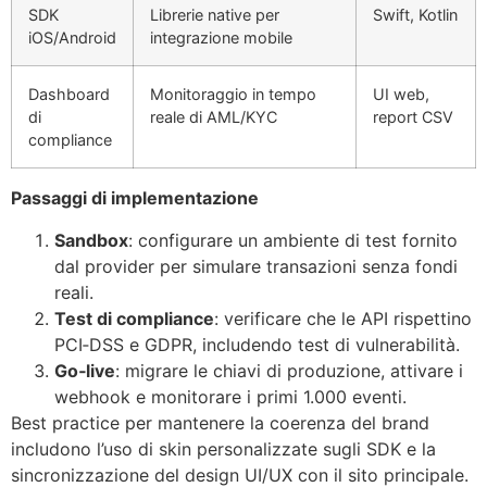
SDK
Librerie native per
Swift, Kotlin
iOS/Android
integrazione mobile
Dashboard
Monitoraggio in tempo
UI web,
di
reale di AML/KYC
report CSV
compliance
Passaggi di implementazione
Sandbox
: configurare un ambiente di test fornito
dal provider per simulare transazioni senza fondi
reali.
Test di compliance
: verificare che le API rispettino
PCI‑DSS e GDPR, includendo test di vulnerabilità.
Go‑live
: migrare le chiavi di produzione, attivare i
webhook e monitorare i primi 1.000 eventi.
Best practice per mantenere la coerenza del brand
includono l’uso di skin personalizzate sugli SDK e la
sincronizzazione del design UI/UX con il sito principale.