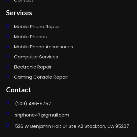
Services
Mobile Phone Repair
Mobile Phones
Mobile Phone Accessories
Computer Services
Electronic Repair
Gaming Console Repair
Contact
(209) 486-5757
shphone47@gmail.com
526 W Benjamin Holt Dr Ste A2 Stockton, CA 95207