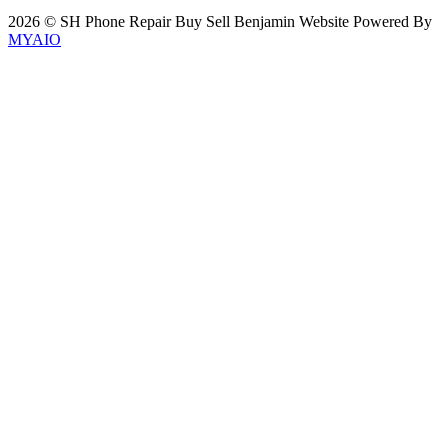
2026 © SH Phone Repair Buy Sell Benjamin Website Powered By
MYAIO