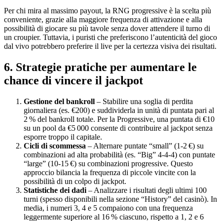
Per chi mira al massimo payout, la RNG progressive è la scelta più
conveniente, grazie alla maggiore frequenza di attivazione e alla
possibilità di giocare su più tavole senza dover attendere il turno di
un croupier. Tuttavia, i puristi che preferiscono l’autenticità del gioco
dal vivo potrebbero preferire il live per la certezza visiva dei risultati.
6. Strategie pratiche per aumentare le
chance di vincere il jackpot
Gestione del bankroll
– Stabilire una soglia di perdita
giornaliera (es. €200) e suddividerla in unità di puntata pari al
2 % del bankroll totale. Per la Progressive, una puntata di €10
su un pool da €5 000 consente di contribuire al jackpot senza
esporre troppo il capitale.
Cicli di scommessa
– Alternare puntate “small” (1‑2 €) su
combinazioni ad alta probabilità (es. “Big” 4‑4‑4) con puntate
“large” (10‑15 €) su combinazioni progressive. Questo
approccio bilancia la frequenza di piccole vincite con la
possibilità di un colpo di jackpot.
Statistiche dei dadi
– Analizzare i risultati degli ultimi 100
turni (spesso disponibili nella sezione “History” del casinò). In
media, i numeri 3, 4 e 5 compaiono con una frequenza
leggermente superiore al 16 % ciascuno, rispetto a 1, 2 e 6