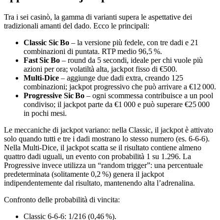
Tra i sei casinò, la gamma di varianti supera le aspettative dei
tradizionali amanti del dado. Ecco le principali:
Classic Sic Bo
– la versione più fedele, con tre dadi e 21
combinazioni di puntata. RTP medio 96,5 %.
Fast Sic Bo
– round da 5 secondi, ideale per chi vuole più
azioni per ora; volatiltà alta, jackpot fisso di €500.
Multi‑Dice
– aggiunge due dadi extra, creando 125
combinazioni; jackpot progressivo che può arrivare a €12 000.
Progressive Sic Bo
– ogni scommessa contribuisce a un pool
condiviso; il jackpot parte da €1 000 e può superare €25 000
in pochi mesi.
Le meccaniche di jackpot variano: nella Classic, il jackpot è attivato
solo quando tutti e tre i dadi mostrano lo stesso numero (es. 6‑6‑6).
Nella Multi‑Dice, il jackpot scatta se il risultato contiene almeno
quattro dadi uguali, un evento con probabilità 1 su 1.296. La
Progressive invece utilizza un “random trigger”: una percentuale
predeterminata (solitamente 0,2 %) genera il jackpot
indipendentemente dal risultato, mantenendo alta l’adrenalina.
Confronto delle probabilità di vincita:
Classic 6‑6‑6: 1/216 (0,46 %).