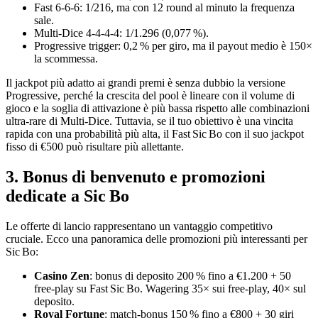
Fast 6‑6‑6: 1/216, ma con 12 round al minuto la frequenza
sale.
Multi‑Dice 4‑4‑4‑4: 1/1.296 (0,077 %).
Progressive trigger: 0,2 % per giro, ma il payout medio è 150×
la scommessa.
Il jackpot più adatto ai grandi premi è senza dubbio la versione
Progressive, perché la crescita del pool è lineare con il volume di
gioco e la soglia di attivazione è più bassa rispetto alle combinazioni
ultra‑rare di Multi‑Dice. Tuttavia, se il tuo obiettivo è una vincita
rapida con una probabilità più alta, il Fast Sic Bo con il suo jackpot
fisso di €500 può risultare più allettante.
3. Bonus di benvenuto e promozioni
dedicate a Sic Bo
Le offerte di lancio rappresentano un vantaggio competitivo
cruciale. Ecco una panoramica delle promozioni più interessanti per
Sic Bo:
Casino Zen
: bonus di deposito 200 % fino a €1.200 + 50
free‑play su Fast Sic Bo. Wagering 35× sui free‑play, 40× sul
deposito.
Royal Fortune
: match‑bonus 150 % fino a €800 + 30 giri