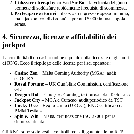
Utilizzare i free‑play su Fast Sic Bo
– la velocità del gioco
permette di soddisfare rapidamente i requisiti di scommessa.
Partecipare ai tornei
– il costo di ingresso è spesso minimo,
ma il jackpot condiviso può superare €5 000 in una singola
serata.
4. Sicurezza, licenze e affidabilità dei
jackpot
La credibilità di un casino online dipende dalla licenza e dagli audit
di RNG. Ecco il riepilogo delle licenze per i sei operatori:
Casino Zen
– Malta Gaming Authority (MGA), audit
eCOGRA.
Royal Fortune
– UK Gambling Commission, certificazione
GLI.
Dragon Roll
– Curaçao eGaming, test provati da iTech Labs.
Jackpot City
– MGA e Curacao, audit periodico da TST.
Lucky Dice
– Regno Unito (UKGC), RNG certificato da
BMM Testlabs.
Spin & Win
– Malta, certificazione ISO 27001 per la
sicurezza dei dati.
Gli RNG sono sottoposti a controlli mensili, garantendo un RTP