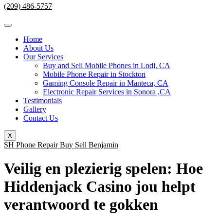
(209) 486-5757
Home
About Us
Our Services
Buy and Sell Mobile Phones in Lodi, CA
Mobile Phone Repair in Stockton
Gaming Console Repair in Manteca, CA
Electronic Repair Services in Sonora ,CA
Testimonials
Gallery
Contact Us
X
SH Phone Repair Buy Sell Benjamin
Veilig en plezierig spelen: Hoe
Hiddenjack Casino jou helpt
verantwoord te gokken