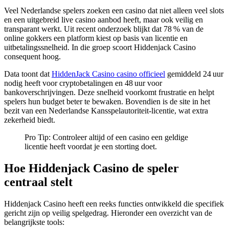
Veel Nederlandse spelers zoeken een casino dat niet alleen veel slots
en een uitgebreid live casino aanbod heeft, maar ook veilig en
transparant werkt. Uit recent onderzoek blijkt dat 78 % van de
online gokkers een platform kiest op basis van licentie en
uitbetalingssnelheid. In die groep scoort Hiddenjack Casino
consequent hoog.
Data toont dat
HiddenJack Casino casino officieel
gemiddeld 24 uur
nodig heeft voor cryptobetalingen en 48 uur voor
bankoverschrijvingen. Deze snelheid voorkomt frustratie en helpt
spelers hun budget beter te bewaken. Bovendien is de site in het
bezit van een Nederlandse Kansspelautoriteit‑licentie, wat extra
zekerheid biedt.
Pro Tip: Controleer altijd of een casino een geldige
licentie heeft voordat je een storting doet.
Hoe Hiddenjack Casino de speler
centraal stelt
Hiddenjack Casino heeft een reeks functies ontwikkeld die specifiek
gericht zijn op veilig spelgedrag. Hieronder een overzicht van de
belangrijkste tools: