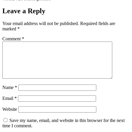
Leave a Reply
Your email address will not be published.
Required fields are
marked
*
Comment
*
Name
*
Email
*
Website
Save my name, email, and website in this browser for the next
time I comment.