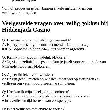
Volg dit proces en je bent binnen enkele minuten klaar om
verantwoord te spelen.
Veelgestelde vragen over veilig gokken bij
Hiddenjack Casino
Q: Hoe snel worden uitbetalingen verwerkt?
A: Bij cryptobetalingen duurt het meestal 1‑2 uur, terwijl
iDEAL‑opnames binnen 24‑48 uur worden afgerond.
Q: Kan ik mijn account tijdelijk blokkeren?
A: Ja, via de zelfuitsluitingsoptie kun je jezelf voor een periode van
6 maanden tot 5 jaar blokkeren.
Q: Zijn er limieten voor winsten?
A: Er zijn geen limieten op winsten, maar wel op stortingen en
verliezen om verantwoord spelen te stimuleren.
Q: Hoe kan ik mijn speelgedrag monitoren?
A: Het dashboard toont statistieken zoals inzet per sessie,
winst/verlies en tijd besteed aan elk speltype.
Q: Is het veilig om met crypto te spelen?