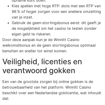
opname kunt doen.
Kies spellen met hoge RTP: slots met een RTP van
96 % of hoger zorgen voor een snellere omzetting
van je inzet.
Gebruik de geen‑stortingsbonus eerst: dit geeft je
de mogelijkheid om het casino te testen zonder
eigen geld te riskeren.
Door deze aanpak kun je de Winnitt Casino
welkomstbonus en de geen stortingsbonus optimaal
benutten en sneller tot winst komen.
Veiligheid, licenties en
verantwoord gokken
Een van de grootste zorgen bij online gokken is de
betrouwbaarheid van het platform. Winnitt Casino
beschikt over een Nederlandse goklicentie, wat inhoudt
dat: