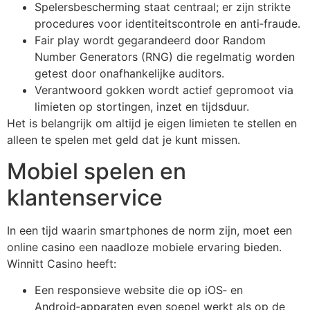
Spelersbescherming staat centraal; er zijn strikte
procedures voor identiteitscontrole en anti‑fraude.
Fair play wordt gegarandeerd door Random
Number Generators (RNG) die regelmatig worden
getest door onafhankelijke auditors.
Verantwoord gokken wordt actief gepromoot via
limieten op stortingen, inzet en tijdsduur.
Het is belangrijk om altijd je eigen limieten te stellen en
alleen te spelen met geld dat je kunt missen.
Mobiel spelen en
klantenservice
In een tijd waarin smartphones de norm zijn, moet een
online casino een naadloze mobiele ervaring bieden.
Winnitt Casino heeft:
Een responsieve website die op iOS‑ en
Android‑apparaten even soepel werkt als op de