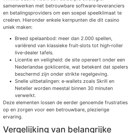
samenwerken met betrouwbare software‑leveranciers
en betalingsproviders om een soepel speelklimaat te
creëren. Hieronder enkele kernpunten die dit casino
uniek maken:
Breed spelaanbod: meer dan 2.000 spellen,
variërend van klassieke fruit‑slots tot high‑roller
live‑dealer tafels.
Licentie en veiligheid: de site opereert onder een
Nederlandse goklicentie, wat betekent dat spelers
beschermd zijn onder strikte regelgeving.
Snelle uitbetalingen: e‑wallets zoals Skrill en
Neteller worden meestal binnen 30 minuten
verwerkt.
Deze elementen lossen de eerder genoemde frustraties
op en zorgen voor een betrouwbare, plezierige
ervaring.
Vergelijking van belangrijke