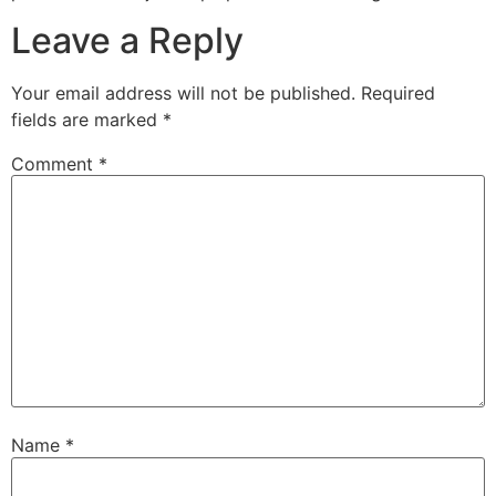
Leave a Reply
Your email address will not be published.
Required
fields are marked
*
Comment
*
Name
*